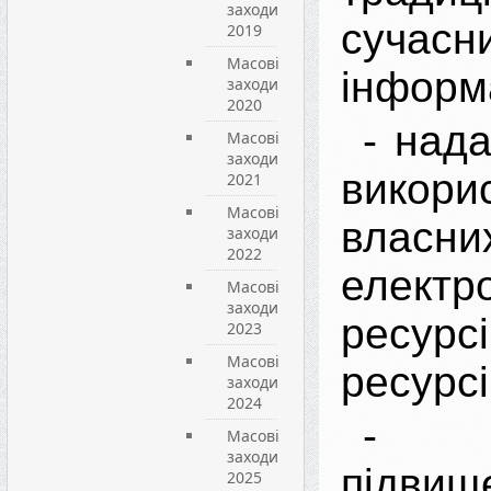
заходи
сучас
2019
Масові
інформа
заходи
2020
- над
Масові
заходи
викори
2021
Масові
власни
заходи
2022
електр
Масові
заходи
ресу
2023
Масові
ресурсі
заходи
2024
- с
Масові
заходи
підвищ
2025