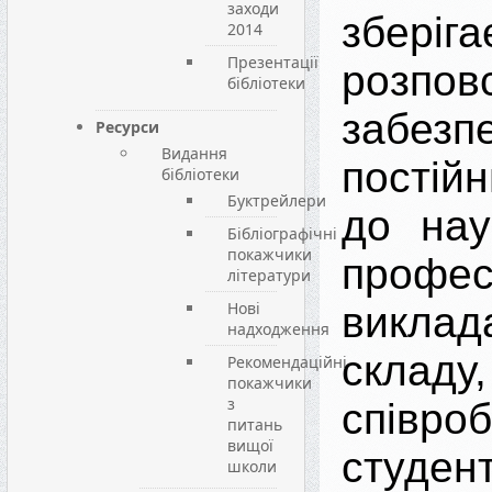
заходи
зберіга
2014
Презентації
розпо
бібліотеки
забезп
Ресурси
Видання
постій
бібліотеки
Буктрейлери
до нау
Бібліографічні
покажчики
профес
літератури
Нові
виклад
надходження
складу,
Рекомендаційні
покажчики
з
співроб
питань
вищої
студент
школи