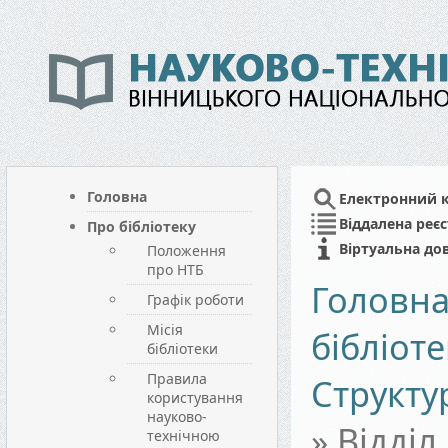
Головна
Електронний 
Віддалена реєс
Про бібліотеку
Віртуальна до
Положення
про НТБ
Головн
Графік роботи
Місія
бібліоте
бібліотеки
Правила
Структу
користування
науково-
»
Відділ
технічною