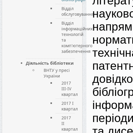
літера
Відділ
науков
обслуговування
Відділ
напрям
інформаційних
технологій
нормат
та
комп'ютерного
техн
забезпечення
патент
Діяльність бібліотеки
ВНТУ у пресі
довідко
України
2017
бібліо
III-IV
квартал
інформ
2017 I
квартал
період
2017
II
та дисе
квартал