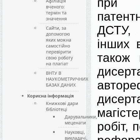
при
Афіліація
вченого:
термін та
патент
значення
ДСТУ,
Сайти, за
допомогою
яких можна
інших 
самостійно
перевірити
також 
свою роботу
на плагіат
дисерта
ВНТУ В
НАУКОМЕТРИЧНИХ
авторе
БАЗАХ ДАНИХ
дисерта
Корисна інформація
Книжкові дари
магісте
бібліотеці
Дарувальники,
меценати
робіт, 
Науковці,
викладачі,