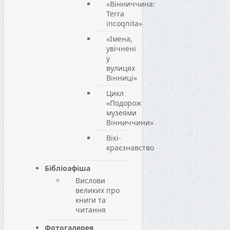
«Вінниччина:
Terra
incoqnita»
«Імена,
увічнені
у
вулицях
Вінниці»
Цикл
«Подорож
музеями
Вінниччини»
Вікі-
краєзнавство
Бібліоафіша
Вислови
великих про
книги та
читання
Фотогалерея