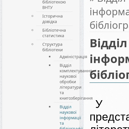
бібліотекою
ВНТУ
інформа
Історична
бібліогр
довідка
Бібліотечна
статистика
Відділ
Структура
бібліотеки
інформ
Адміністрація
Відділ
бібліо
комплектування,
наукової
обробки
літератури
та
книгозберігання
У в
Відділ
наукової
предст
інформації
та
бібліографії