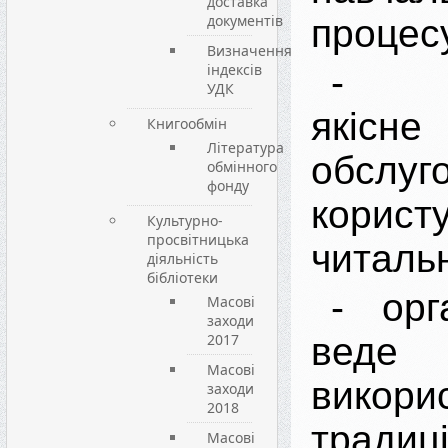
доставка
документів
процес
Визначення
індексів
- за
УДК
якісне
Книгообмін
Література
обслуг
обмінного
фонду
корис
Культурно-
просвітницька
читаль
діяльність
бібліотеки
- орг
Масові
заходи
2017
вед
Масові
викори
заходи
2018
традиц
Масові