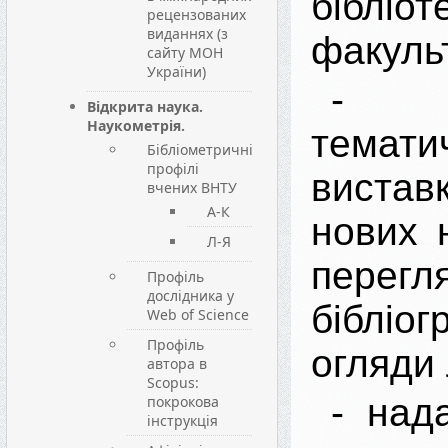
бібл
рецензованих
виданнях (з
факульт
сайту МОН
України)
- ор
Відкрита наука.
Наукометрія.
темати
Бібліометричні
профілі
вистав
вчених ВНТУ
А-К
нових 
Л-Я
пере
Профіль
дослідника у
бібліог
Web of Science
Профіль
огляди 
автора в
Scopus:
- над
покрокова
інструкція