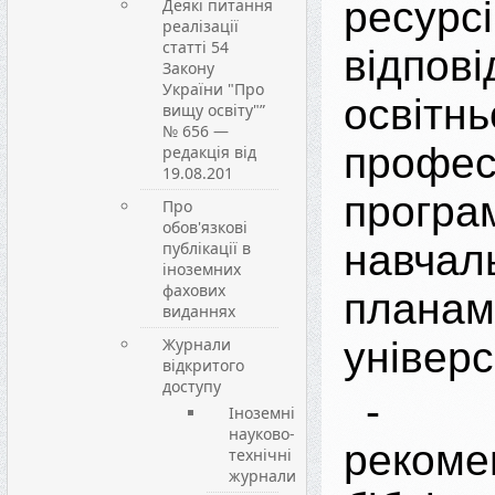
ресурсі
Деякі питання
реалізації
статті 54
відпов
Закону
України "Про
освітнь
вищу освіту"”
№ 656 —
профес
редакція від
19.08.201
прог
Про
обов'язкові
навчал
публікації в
іноземних
фахових
планам
виданнях
Журнали
універс
відкритого
доступу
- с
Іноземні
науково-
рекоме
технічні
журнали