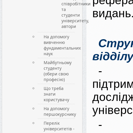
рефера
співробітники
та
видань
студенти
університету,
автори
На допомогу
Стру
вивченню
фундаментальних
відділу
наук
Майбутньому
- с
студенту
(обери свою
професію)
підтри
Що треба
досл
знати
користувачу
універс
На допомогу
першокурснику
- а
Перелік
університетів -