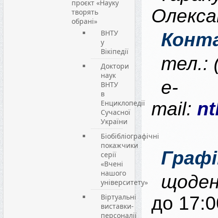
проєкт «Науку
Олекса
творять
обрані»
ВНТУ
Конт
у
Вікіпедії
тел.:
Доктори
наук
e-
ВНТУ
в
Енциклопедії
mail:
nt
Сучасної
України
Біобібліографічні
покажчики
Графі
серії
«Вчені
нашого
щоден
університету»
Віртуальні
до 17:0
виставки-
персоналії