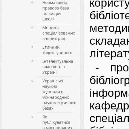
корист
Нормативно-
правова база
бібл
по вищій
школі
методи
Мережа
спеціалізованих
склада
вчених рад
Етичний
літерат
кодекс ученого
Інтелектуальна
- про
власність в
Україні
бібліо
Українські
наукові
інфор
журнали в
міжнародних
кафе
наукометричних
базах
спеціа
Як
публікуватися
в міжнародних