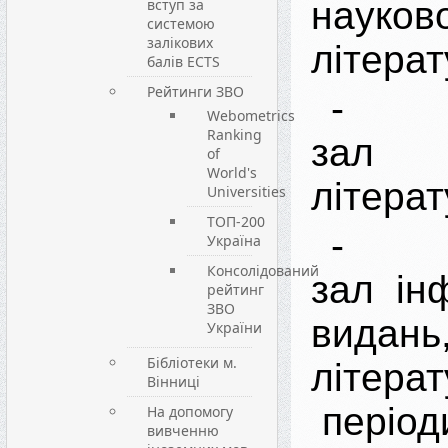
науков
вступ за
системою
залікових
літерат
балів ECTS
Рейтинги ЗВО
- ч
Webometrics
Ranking
зал 
of
World's
літерат
Universities
ТОП-200
- ч
Україна
Консолідований
зал ін
рейтинг
ЗВО
видань,
України
Бібліотеки м.
літе
Вінниці
період
На допомогу
вивченню