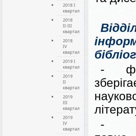
2018 I
квартал
2018
Відді
II-III
квартал
інфо
2018
IV
бібліог
квартал
2019 I
- ф
квартал
2019
збер
ІI
квартал
науково
2019
ІIІ
літерат
квартал
2019
- за
IV
квартал