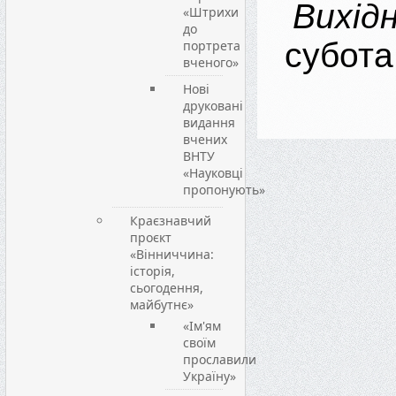
Вихі
«Штрихи
до
субота,
портрета
вченого»
Нові
друковані
видання
вчених
ВНТУ
«Науковці
пропонують»
Краєзнавчий
проєкт
«Вінниччина:
історія,
сьогодення,
майбутнє»
«Ім'ям
своїм
прославили
Україну»