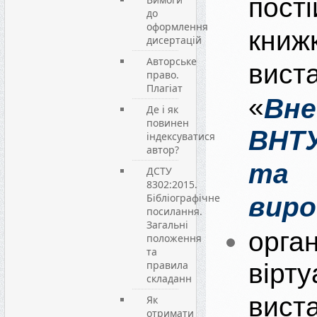
пості
до
оформлення
книж
дисертацій
Авторське
вист
право.
Плагіат
«
Вне
Де і як
повинен
ВНТУ
індексуватися
автор?
та
ДСТУ
8302:2015.
Бібліографічне
вир
посилання.
Загальні
орган
положення
та
правила
вірту
складанн
вист
Як
отримати