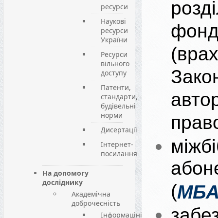
розді
ресурси
Наукові
фонд
ресурси
України
(вра
Ресурси
вільного
Зако
доступу
Патенти,
авто
стандарти,
будівельні
норми
право
Дисертації
міжбі
Інтернет-
посилання
абон
На допомогу
досліднику
(
МБ
Академічна
доброчесність
забе
Інформаціні