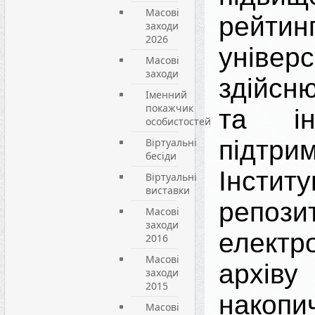
Масові
рейтин
заходи
2026
універс
Масові
заходи
здійсн
Іменний
покажчик
та ін
особистостей
підтри
Віртуальні
бесіди
Інститу
Віртуальні
виставки
репо
Масові
заходи
електр
2016
Масові
архіву
заходи
2015
накопи
Масові