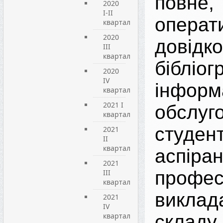
повне
2020
I-II
операт
квартал
2020
довідко
III
квартал
бібліо
2020
IV
інформ
квартал
2021 I
обслуг
квартал
студент
2021
ІІ
квартал
аспіран
2021
профес
ІІІ
квартал
виклад
2021
IV
квартал
складу