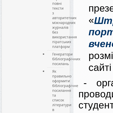
повні
презе
тексти
з
«
Шт
авторитетних
міжнародних
журналів
пор
без
використання
вчен
піратських
платформ
розм
Генератори
бібліографічних
посилань
сайті
Як
правильно
- орг
оформити
бібліографічне
посилання
пров
та
список
студ
літератури
в