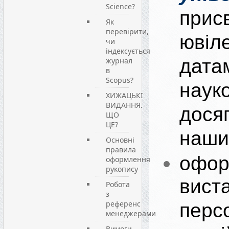
Science?
прис
Як
перевірити,
ювіл
чи
індексується
дата
журнал
в
Scopus?
наук
ХИЖАЦЬКІ
ВИДАННЯ.
дося
ЩО
ЦЕ?
наши
Основні
правила
офор
оформлення
рукопису
вист
Робота
з
референс
персо
менеджерами
Вимоги