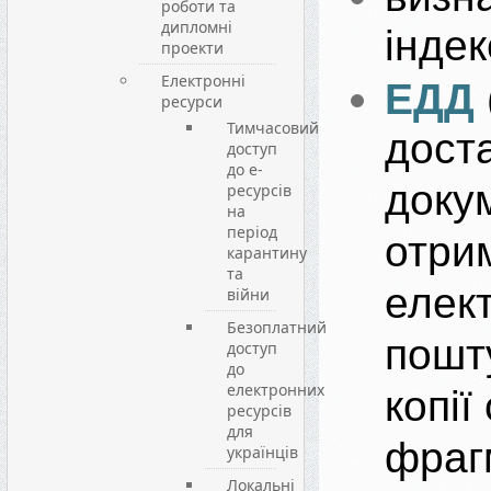
роботи та
дипломні
індек
проекти
Електронні
ЕДД
ресурси
Тимчасовий
дост
доступ
до е-
доку
ресурсів
на
період
отри
карантину
та
елек
війни
Безоплатний
пошт
доступ
до
електронних
копії 
ресурсів
для
фраг
українців
Локальні