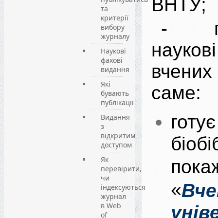
ВНТУ;
та
критерії
- по
вибору
журналу
науков
Наукові
фахові
вчени
видання
Які
саме:
бувають
публікації
готує
Видання
з
відкритим
біобі
доступом
Як
покаж
перевірити,
чи
«
Вче
індексуються
журнал
в Web
унів
of