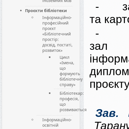
іноземних мов
- зал
Проєкти бібліотеки
та карт
Інформаційно-
професійний
проєкт
- ч
«Бібліотечний
простір:
зал е
досвід, постаті,
розвиток»
інфо
Цикл
«Імена,
диплом
що
формують
бібліотечну
проєкт
справу»
Бібліотекар:
професія,
що
розвивається
Зав. 
Інформаційно-
Таран
освітній