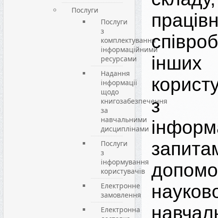
Послуги
працівн
Послуги
з
співро
комплектування
інформаційними
інших
ресурсами
Надання
користу
інформації
щодо
з
книгозабезпечення
за
навчальними
інформ
дисциплінами
запи
Послуги
з
інформування
допомо
користувачів
Електронне
наук
замовлення
навчал
Електронна