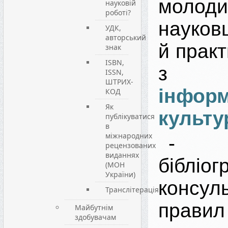
молод
науковій
роботі?
науков
УДК,
авторський
й практ
знак
ISBN,
з
ISSN,
ШТРИХ-
інформ
КОД
Як
культу
публікуватися
в
міжнародних
- 
рецензованих
виданнях
бібліог
(МОН
України)
консу
Транслітерація
правил
Майбутнім
здобувачам