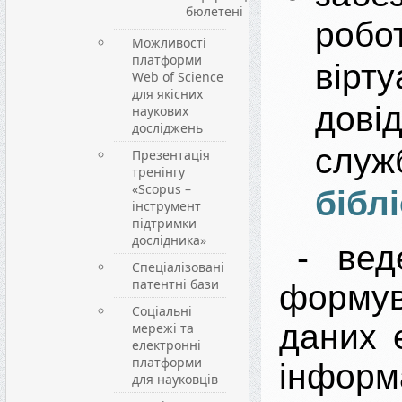
бюлетені
робо
Можливості
платформи
вірту
Web of Science
для якісних
довід
наукових
досліджень
служ
Презентація
тренінгу
«Scopus –
бібл
інструмент
підтримки
дослідника»
- вед
Спеціалізовані
патентні бази
форму
Соціальні
даних 
мережі та
електронні
платформи
інформ
для науковців