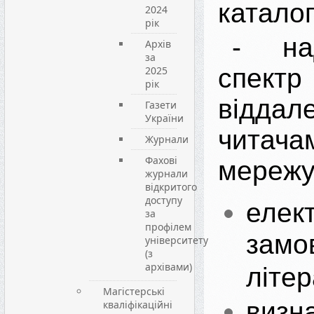
каталог
2024
рік
- на
Архів
за
спек
2025
рік
віддал
Газети
України
чита
Журнали
Фахові
мережу
журнали
відкритого
доступу
елек
за
профілем
замо
університету
(з
архівами)
літер
Магістерські
визн
кваліфікаційні