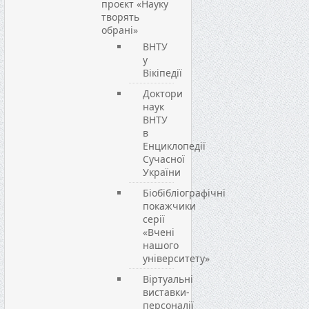
проєкт «Науку
творять
обрані»
ВНТУ
у
Вікіпедії
Доктори
наук
ВНТУ
в
Енциклопедії
Сучасної
України
Біобібліографічні
покажчики
серії
«Вчені
нашого
університету»
Віртуальні
виставки-
персоналії