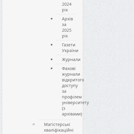
2024
рік
Архів
за
2025
рік
Газети
України
Журнали
Фахові
журнали
відкритого
доступу
за
профілем
університету
(з
архівами)
Магістерські
кваліфікаційні