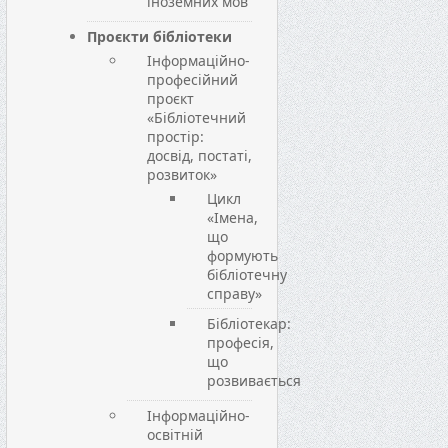
іноземних мов
Проєкти бібліотеки
Інформаційно-
професійний
проєкт
«Бібліотечний
простір:
досвід, постаті,
розвиток»
Цикл
«Імена,
що
формують
бібліотечну
справу»
Бібліотекар:
професія,
що
розвивається
Інформаційно-
освітній