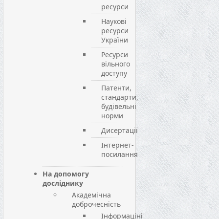
ресурси
Наукові
ресурси
України
Ресурси
вільного
доступу
Патенти,
стандарти,
будівельні
норми
Дисертації
Інтернет-
посилання
На допомогу
досліднику
Академічна
доброчесність
Інформаціні