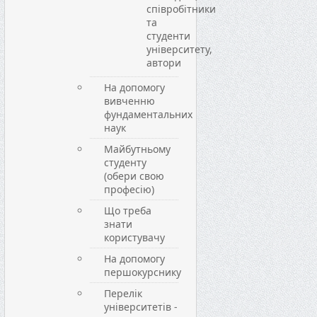
співробітники
та
студенти
університету,
автори
На допомогу
вивченню
фундаментальних
наук
Майбутньому
студенту
(обери свою
професію)
Що треба
знати
користувачу
На допомогу
першокурснику
Перелік
університетів -