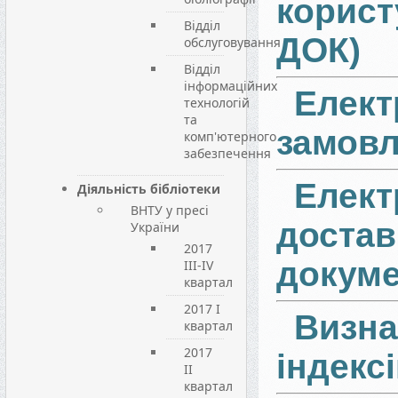
корист
Відділ
ДОК)
обслуговування
Відділ
інформаційних
Елект
технологій
та
замов
комп'ютерного
забезпечення
Елект
Діяльність бібліотеки
ВНТУ у пресі
достав
України
2017
докуме
III-IV
квартал
2017 I
Визна
квартал
2017
індекс
II
квартал