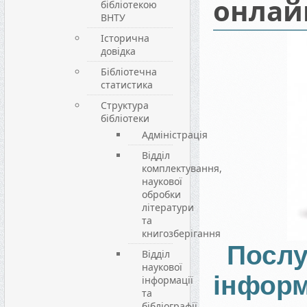
онлай
бібліотекою
ВНТУ
Історична
довідка
Бібліотечна
статистика
Структура
бібліотеки
Адміністрація
Відділ
комплектування,
наукової
обробки
літератури
та
книгозберігання
Пос
Відділ
наукової
інфор
інформації
та
бібліографії