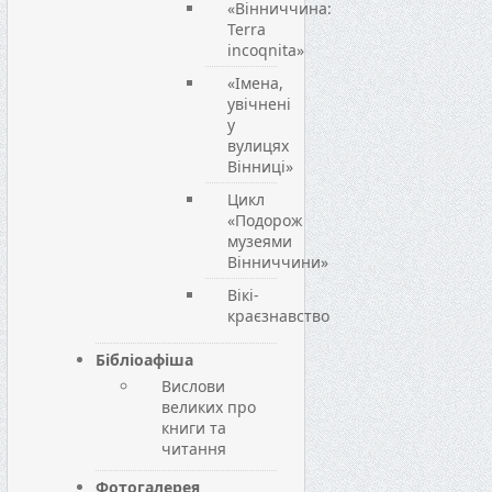
«Вінниччина:
Terra
incoqnita»
«Імена,
увічнені
у
вулицях
Вінниці»
Цикл
«Подорож
музеями
Вінниччини»
Вікі-
краєзнавство
Бібліоафіша
Вислови
великих про
книги та
читання
Фотогалерея