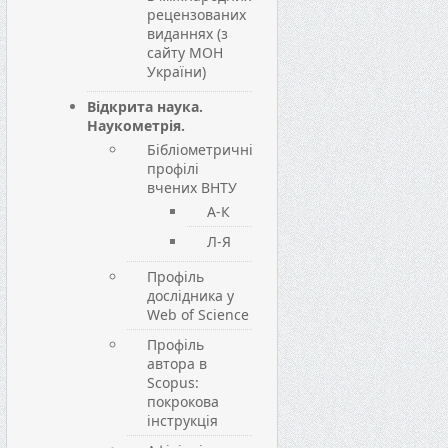
рецензованих
виданнях (з
сайту МОН
України)
Відкрита наука.
Наукометрія.
Бібліометричні
профілі
вчених ВНТУ
А-К
Л-Я
Профіль
дослідника у
Web of Science
Профіль
автора в
Scopus:
покрокова
інструкція