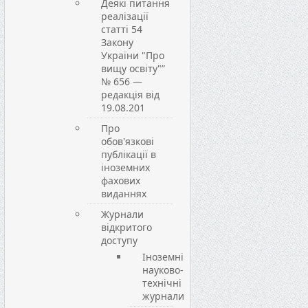
Деякі питання
реалізації
статті 54
Закону
України "Про
вищу освіту"”
№ 656 —
редакція від
19.08.201
Про
обов'язкові
публікації в
іноземних
фахових
виданнях
Журнали
відкритого
доступу
Іноземні
науково-
технічні
журнали