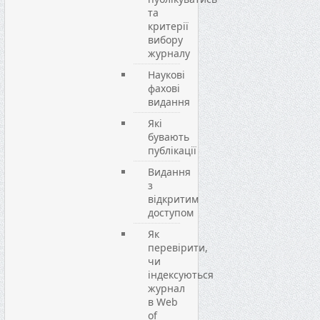
та
критерії
вибору
журналу
Наукові
фахові
видання
Які
бувають
публікації
Видання
з
відкритим
доступом
Як
перевірити,
чи
індексуються
журнал
в Web
of