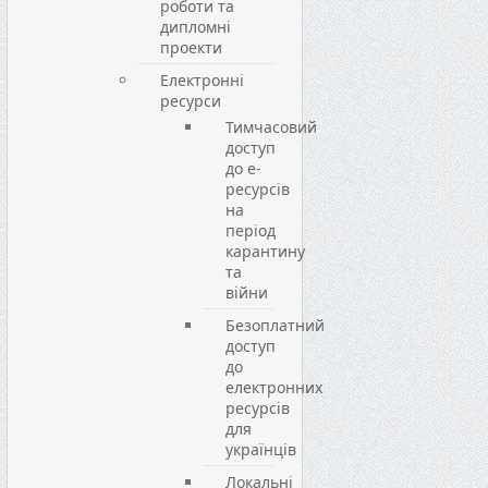
роботи та
дипломні
проекти
Електронні
ресурси
Тимчасовий
доступ
до е-
ресурсів
на
період
карантину
та
війни
Безоплатний
доступ
до
електронних
ресурсів
для
українців
Локальні