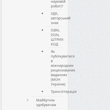
науковій
роботі?
УДК,
авторський
знак
ISBN,
ISSN,
ШТРИХ-
КОД
Як
публікуватися
в
міжнародних
рецензованих
виданнях
(МОН
України)
Транслітерація
Майбутнім
здобувачам