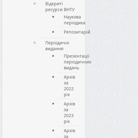
Відкриті
ресурси ВНТУ
Наукова
періодика
Репозитарій
Періодичні
видання
Презентації
періодичних
видань
Архів
за
2022
рік
Архів
за
2023
рік
Архів
за