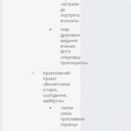
«Штрихи
до
портрета
вченого»
Нові
друковані
видання
вчених
ВНТУ
«Науковці
пропонують»
Краєзнавчий
проєкт
«Вінниччина:
історія,
сьогодення,
майбутнє»
«Ім'ям
своїм
прославили
Україну»