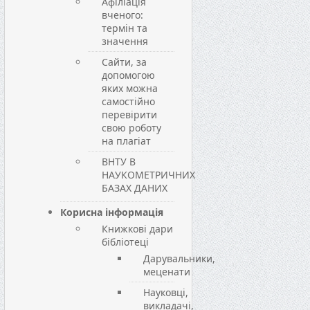
Афіліація
вченого:
термін та
значення
Сайти, за
допомогою
яких можна
самостійно
перевірити
свою роботу
на плагіат
ВНТУ В
НАУКОМЕТРИЧНИХ
БАЗАХ ДАНИХ
Корисна інформація
Книжкові дари
бібліотеці
Дарувальники,
меценати
Науковці,
викладачі,