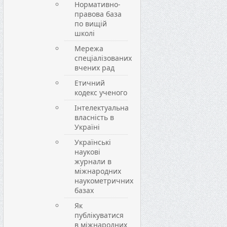
Нормативно-
правова база
по вищій
школі
Мережа
спеціалізованих
вчених рад
Етичний
кодекс ученого
Інтелектуальна
власність в
Україні
Українські
наукові
журнали в
міжнародних
наукометричних
базах
Як
публікуватися
в міжнародних