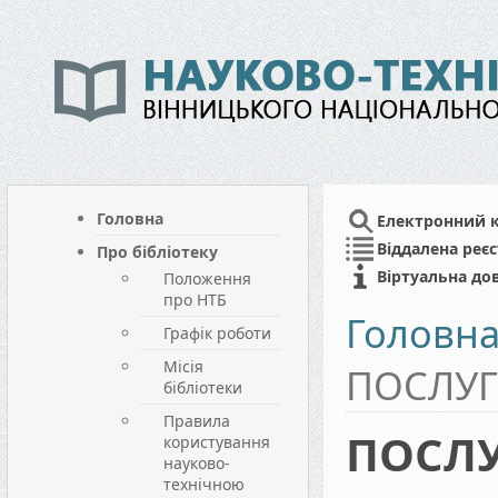
Головна
Електронний 
Віддалена реєс
Про бібліотеку
Віртуальна до
Положення
про НТБ
Головн
Графік роботи
Місія
ПОСЛУГ
бібліотеки
Правила
ПОСЛ
користування
науково-
технічною