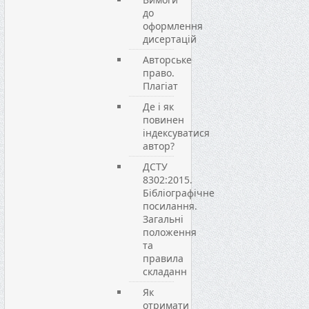
до
оформлення
дисертацій
Авторське
право.
Плагіат
Де і як
повинен
індексуватися
автор?
ДСТУ
8302:2015.
Бібліографічне
посилання.
Загальні
положення
та
правила
складанн
Як
отримати