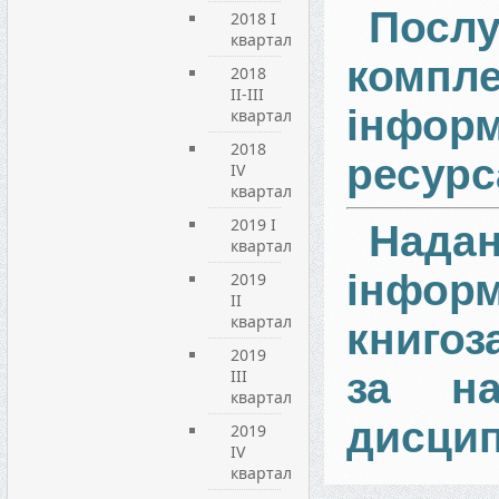
Пос
2018 I
квартал
компле
2018
II-III
інфор
квартал
2018
ресур
IV
квартал
2019 I
Нада
квартал
інфор
2019
ІI
квартал
книгоз
2019
за на
ІIІ
квартал
дисци
2019
IV
квартал