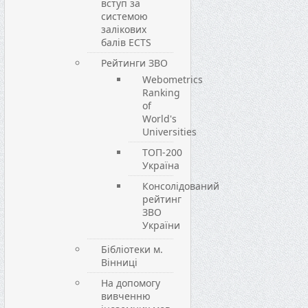
вступ за
системою
залікових
балів ECTS
Рейтинги ЗВО
Webometrics
Ranking
of
World's
Universities
ТОП-200
Україна
Консолідований
рейтинг
ЗВО
України
Бібліотеки м.
Вінниці
На допомогу
вивченню