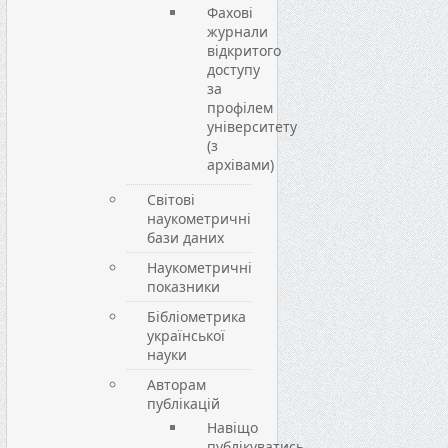
Фахові
журнали
відкритого
доступу
за
профілем
університету
(з
архівами)
Світові
наукометричні
бази даних
Наукометричні
показники
Бібліометрика
української
науки
Авторам
публікацій
Навіщо
публікуватись