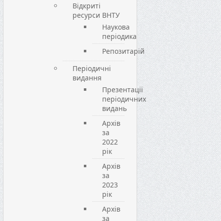
Відкриті
ресурси ВНТУ
Наукова
періодика
Репозитарій
Періодичні
видання
Презентації
періодичних
видань
Архів
за
2022
рік
Архів
за
2023
рік
Архів
за