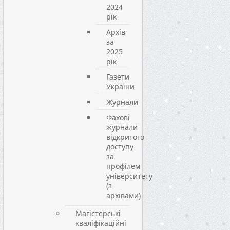
2024
рік
Архів
за
2025
рік
Газети
України
Журнали
Фахові
журнали
відкритого
доступу
за
профілем
університету
(з
архівами)
Магістерські
кваліфікаційні