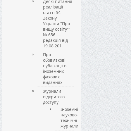
Деякі питання
реалізації
статті 54
Закону
України "Про
вищу освіту"”
№ 656 —
редакція від
19.08.201
Про
обов'язкові
публікації в
іноземних
фахових
виданнях
Журнали
відкритого
доступу
Іноземні
науково-
технічні
журнали