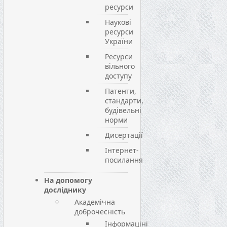
ресурси
Наукові
ресурси
України
Ресурси
вільного
доступу
Патенти,
стандарти,
будівельні
норми
Дисертації
Інтернет-
посилання
На допомогу
досліднику
Академічна
доброчесність
Інформаціні