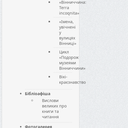
«Вінниччина:
Terra
incoqnita»
«Імена,
увічнені
у
вулицях
Вінниці»
Цикл
«Подорож
музеями
Вінниччини»
Вікі-
краєзнавство
Бібліоафіша
Вислови
великих про
книги та
читання
Фотогалерея