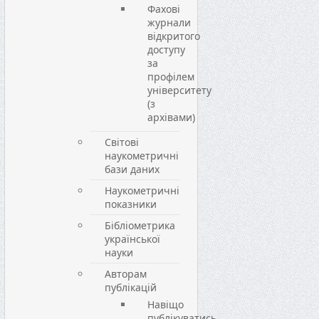
Фахові
журнали
відкритого
доступу
за
профілем
університету
(з
архівами)
Світові
наукометричні
бази даних
Наукометричні
показники
Бібліометрика
української
науки
Авторам
публікацій
Навіщо
публікуватись