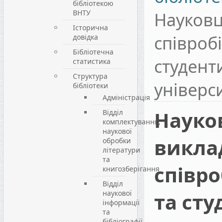
бібліотекою
ВНТУ
Науковц
Історична
співроб
довідка
Бібліотечна
студент
статистика
Структура
універс
бібліотеки
Адміністрація
Науков
Відділ
комплектування,
наукової
викла
обробки
літератури
та
співр
книгозберігання
Відділ
наукової
та сту
інформації
та
бібліографії