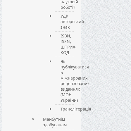
науковій
роботі?
УДК,
авторський
знак
ISBN,
ISSN,
ШТРИХ-
КОД
Як
публікуватися
в
міжнародних
рецензованих
виданнях
(МОН
України)
Транслітерація
Майбутнім
здобувачам