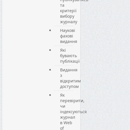
та
критерії
вибору
журналу
Наукові
фахові
видання
Які
бувають
публікації
Видання
з
відкритим
доступом
Як
перевірити,
чи
індексуються
журнал
в Web
of