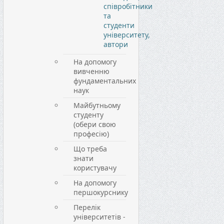
співробітники
та
студенти
університету,
автори
На допомогу
вивченню
фундаментальних
наук
Майбутньому
студенту
(обери свою
професію)
Що треба
знати
користувачу
На допомогу
першокурснику
Перелік
університетів -