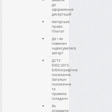
до
оформлення
дисертацій
Авторське
право.
Плагіат
Де і як
повинен
індексуватися
автор?
ДСТУ
8302:2015.
Бібліографічне
посилання.
Загальні
положення
та
правила
складанн
Як
отримати