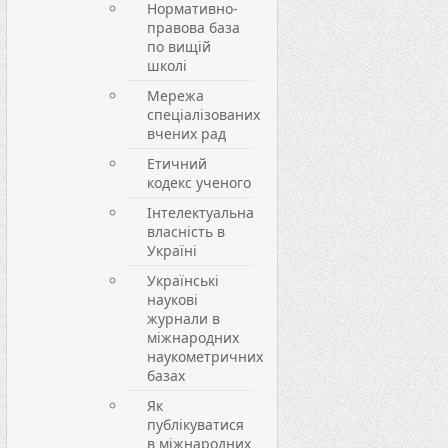
Нормативно-
правова база
по вищій
школі
Мережа
спеціалізованих
вчених рад
Етичний
кодекс ученого
Інтелектуальна
власність в
Україні
Українські
наукові
журнали в
міжнародних
наукометричних
базах
Як
публікуватися
в міжнародних