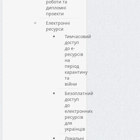
роботи та
дипломні
проекти
Електронні
ресурси
Тимчасовий
доступ
до е-
ресурсів
на
період
карантину
та
війни
Безоплатний
доступ
до
електронних
ресурсів
для
українців
Локальні