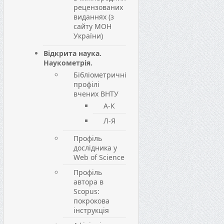
рецензованих
виданнях (з
сайту МОН
України)
Відкрита наука.
Наукометрія.
Бібліометричні
профілі
вчених ВНТУ
А-К
Л-Я
Профіль
дослідника у
Web of Science
Профіль
автора в
Scopus:
покрокова
інструкція