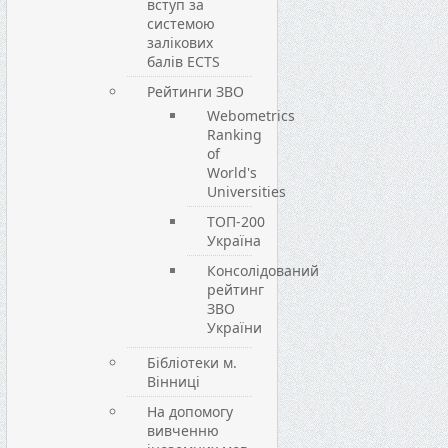
вступ за
системою
залікових
балів ECTS
Рейтинги ЗВО
Webometrics
Ranking
of
World's
Universities
ТОП-200
Україна
Консолідований
рейтинг
ЗВО
України
Бібліотеки м.
Вінниці
На допомогу
вивченню