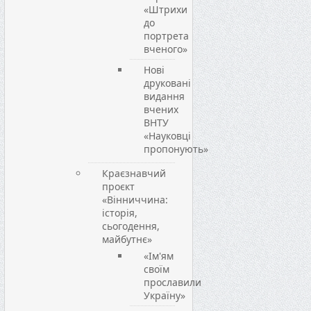
«Штрихи
до
портрета
вченого»
Нові
друковані
видання
вчених
ВНТУ
«Науковці
пропонують»
Краєзнавчий
проєкт
«Вінниччина:
історія,
сьогодення,
майбутнє»
«Ім'ям
своїм
прославили
Україну»