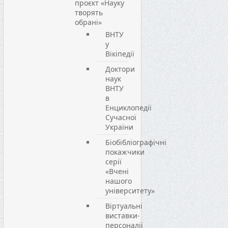
проєкт «Науку
творять
обрані»
ВНТУ
у
Вікіпедії
Доктори
наук
ВНТУ
в
Енциклопедії
Сучасної
України
Біобібліографічні
покажчики
серії
«Вчені
нашого
університету»
Віртуальні
виставки-
персоналії