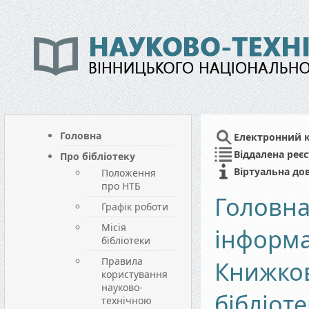
Головна
Електронний 
Віддалена реєс
Про бібліотеку
Віртуальна до
Положення
про НТБ
Головн
Графік роботи
Місія
інформа
бібліотеки
Правила
Книжков
користування
науково-
бібліоте
технічною