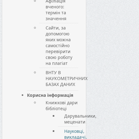
Афіліація
вченого:
термін та
значення
Сайти, за
допомогою
яких можна
самостійно
перевірити
свою роботу
на плагіат
ВНТУ В
НАУКОМЕТРИЧНИХ
БАЗАХ ДАНИХ
Корисна інформація
Книжкові дари
бібліотеці
Дарувальники,
меценати
Науковці,
викладачі,