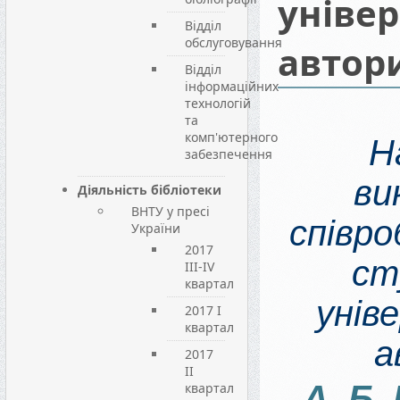
універ
Відділ
обслуговування
автор
Відділ
інформаційних
технологій
та
комп'ютерного
Н
забезпечення
ви
Діяльність бібліотеки
ВНТУ у пресі
співр
України
2017
ст
III-IV
квартал
унів
2017 I
квартал
а
2017
II
А
Б
квартал