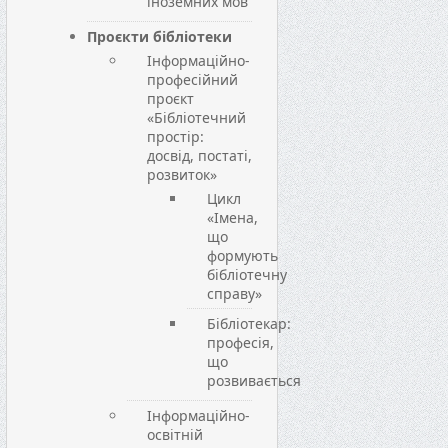
іноземних мов
Проєкти бібліотеки
Інформаційно-
професійний
проєкт
«Бібліотечний
простір:
досвід, постаті,
розвиток»
Цикл
«Імена,
що
формують
бібліотечну
справу»
Бібліотекар:
професія,
що
розвивається
Інформаційно-
освітній