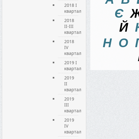
2018 I
Є
квартал
2018
Й
II-III
квартал
Н
О
2018
IV
квартал
2019 I
квартал
2019
ІI
квартал
2019
ІIІ
квартал
2019
IV
квартал