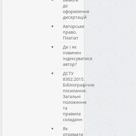
до
оформлення
дисертацій
Авторське
право.
Плагіат
Де і як
повинен
індексуватися
автор?
ДСТУ
8302:2015.
Бібліографічне
посилання.
Загальні
положення
та
правила
складанн
Як
отримати