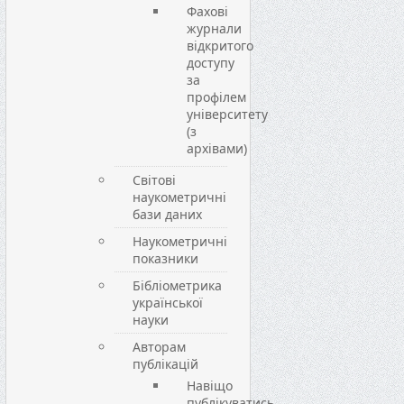
Фахові
журнали
відкритого
доступу
за
профілем
університету
(з
архівами)
Світові
наукометричні
бази даних
Наукометричні
показники
Бібліометрика
української
науки
Авторам
публікацій
Навіщо
публікуватись