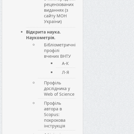
рецензованих
виданнях (з
сайту МОН
України)
Відкрита наука.
Наукометрія.
Бібліометричні
профілі
вчених ВНТУ
А-К
Л-Я
Профіль
дослідника у
Web of Science
Профіль
автора в
Scopus:
покрокова
інструкція