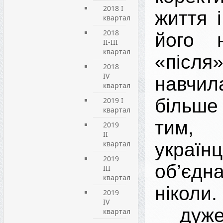
2018 I
життя 
квартал
2018
його 
II-III
квартал
«після
2018
IV
навчи
квартал
більш
2019 I
квартал
тим
2019
ІI
квартал
укр
2019
об’єдна
ІIІ
квартал
ніколи
2019
IV
дуже
квартал