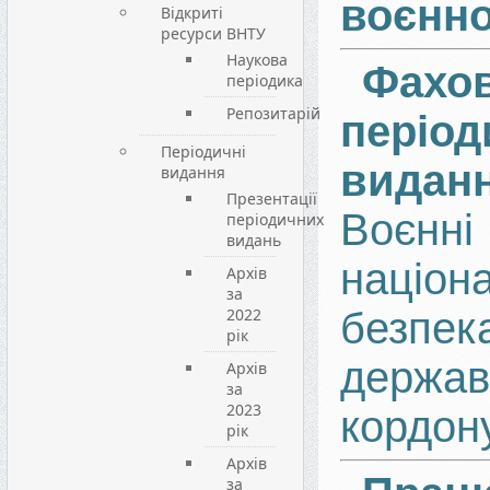
воєнно
Відкриті
ресурси ВНТУ
Наукова
Фахов
періодика
Репозитарій
період
Періодичні
вида
видання
Презентації
Воєн
періодичних
видань
націон
Архів
за
2022
безпек
рік
держав
Архів
за
2023
кордон
рік
Архів
за