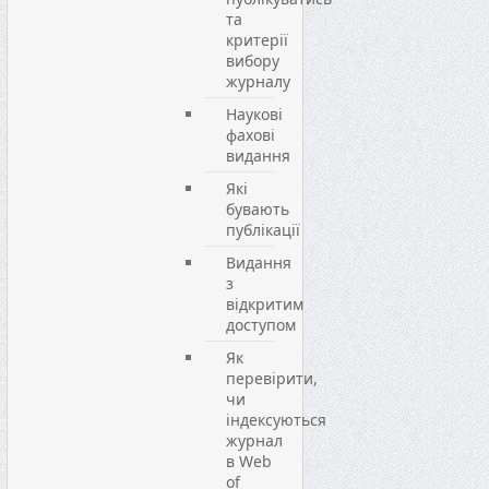
та
критерії
вибору
журналу
Наукові
фахові
видання
Які
бувають
публікації
Видання
з
відкритим
доступом
Як
перевірити,
чи
індексуються
журнал
в Web
of