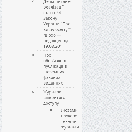
Деякі питання
реалізації
статті 54
Закону
України "Про
вищу освіту"”
№ 656 —
редакція від
19.08.201
Про
обов'язкові
публікації в
іноземних
фахових
виданнях
Журнали
відкритого
доступу
Іноземні
науково-
технічні
журнали