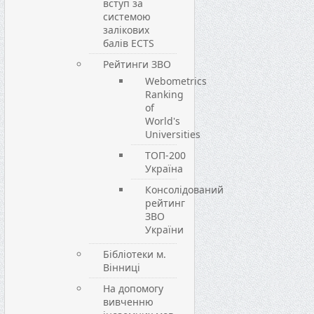
вступ за
системою
залікових
балів ECTS
Рейтинги ЗВО
Webometrics
Ranking
of
World's
Universities
ТОП-200
Україна
Консолідований
рейтинг
ЗВО
України
Бібліотеки м.
Вінниці
На допомогу
вивченню