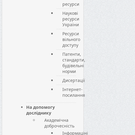
ресурси
Наукові
ресурси
України
Ресурси
вільного
доступу
Патенти,
стандарти,
будівельні
норми
Дисертації
Інтернет-
посилання
На допомогу
досліднику
Академічна
доброчесність
Інформаціні