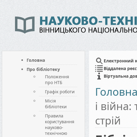
Головна
Електронний 
Віддалена реєс
Про бібліотеку
Віртуальна до
Положення
про НТБ
Головн
Графік роботи
Місія
і війна
бібліотеки
Правила
стрій
користування
науково-
технічною