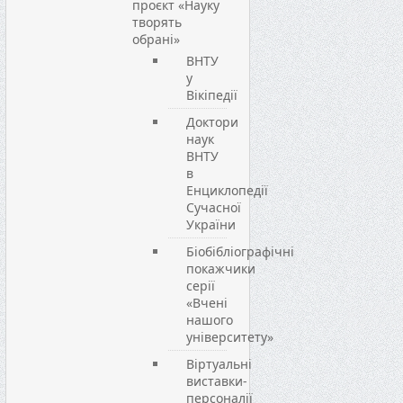
проєкт «Науку
творять
обрані»
ВНТУ
у
Вікіпедії
Доктори
наук
ВНТУ
в
Енциклопедії
Сучасної
України
Біобібліографічні
покажчики
серії
«Вчені
нашого
університету»
Віртуальні
виставки-
персоналії