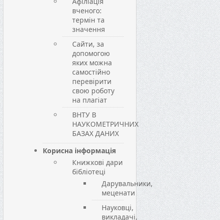
Афіліація
вченого:
термін та
значення
Сайти, за
допомогою
яких можна
самостійно
перевірити
свою роботу
на плагіат
ВНТУ В
НАУКОМЕТРИЧНИХ
БАЗАХ ДАНИХ
Корисна інформація
Книжкові дари
бібліотеці
Дарувальники,
меценати
Науковці,
викладачі,