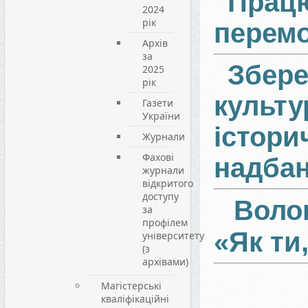
Пра
2024
рік
перем
Архів
за
Збер
2025
рік
культу
Газети
України
істори
Журнали
Фахові
надба
журнали
відкритого
доступу
Воло
за
профілем
«Як ти
університету
(з
архівами)
Магістерські
кваліфікаційні