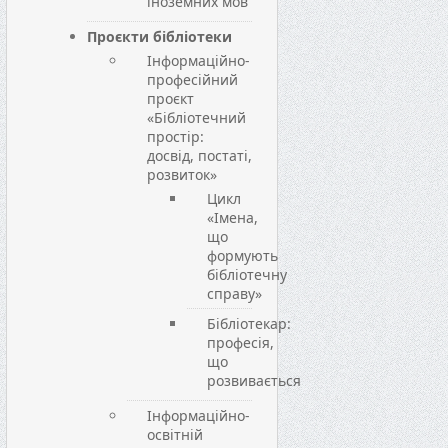
іноземних мов
Проєкти бібліотеки
Інформаційно-
професійний
проєкт
«Бібліотечний
простір:
досвід, постаті,
розвиток»
Цикл
«Імена,
що
формують
бібліотечну
справу»
Бібліотекар:
професія,
що
розвивається
Інформаційно-
освітній