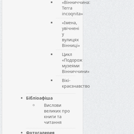
«Вінниччина:
Terra
incoqnita»
«Імена,
увічнені
у
вулицях
Вінниці»
Цикл
«Подорож
музеями
Вінниччини»
Вікі-
краєзнавство
Бібліоафіша
Вислови
великих про
книги та
читання
Фотогалерея