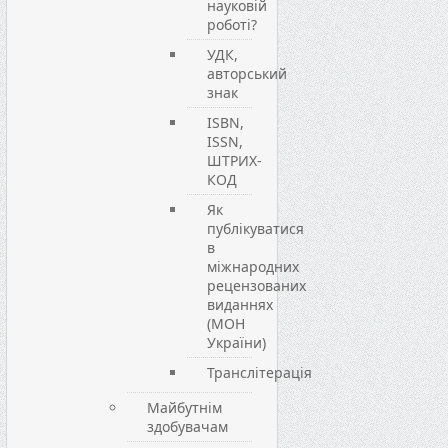
науковій
роботі?
УДК,
авторський
знак
ISBN,
ISSN,
ШТРИХ-
КОД
Як
публікуватися
в
міжнародних
рецензованих
виданнях
(МОН
України)
Транслітерація
Майбутнім
здобувачам