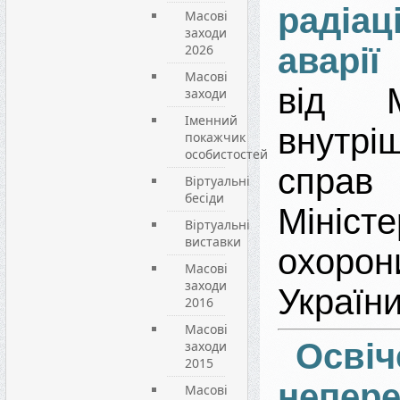
радіац
Масові
заходи
2026
аварії
Масові
від Мі
заходи
Іменний
внутріш
покажчик
особистостей
спр
Віртуальні
бесіди
Мініст
Віртуальні
виставки
охорон
Масові
заходи
України
2016
Масові
Осв
заходи
2015
непер
Масові