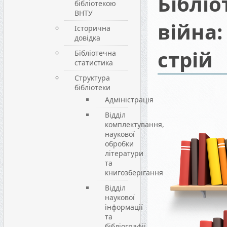
Бібліо
бібліотекою
ВНТУ
війна
Історична
довідка
стрій
Бібліотечна
статистика
Структура
бібліотеки
Адміністрація
Відділ
комплектування,
наукової
обробки
літератури
та
книгозберігання
Відділ
наукової
інформації
та
бібліографії