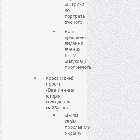
«Штрихи
до
портрета
вченого»
Нові
друковані
видання
вчених
ВНТУ
«Науковці
пропонують»
Краєзнавчий
проєкт
«Вінниччина:
історія,
сьогодення,
майбутнє»
«Ім'ям
своїм
прославили
Україну»