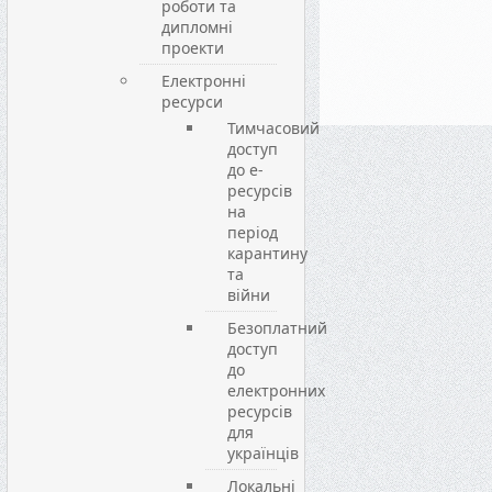
роботи та
дипломні
проекти
Електронні
ресурси
Тимчасовий
доступ
до е-
ресурсів
на
період
карантину
та
війни
Безоплатний
доступ
до
електронних
ресурсів
для
українців
Локальні