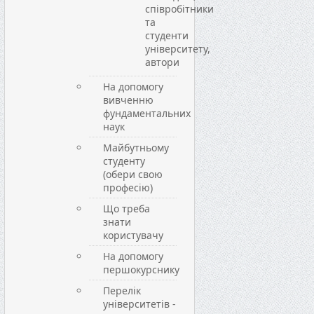
співробітники
та
студенти
університету,
автори
На допомогу
вивченню
фундаментальних
наук
Майбутньому
студенту
(обери свою
професію)
Що треба
знати
користувачу
На допомогу
першокурснику
Перелік
університетів -