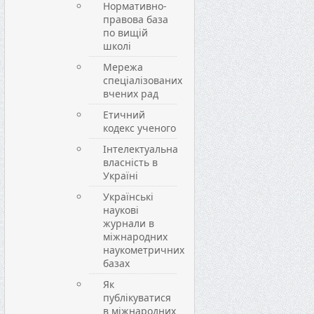
Нормативно-
правова база
по вищій
школі
Мережа
спеціалізованих
вчених рад
Етичний
кодекс ученого
Інтелектуальна
власність в
Україні
Українські
наукові
журнали в
міжнародних
наукометричних
базах
Як
публікуватися
в міжнародних