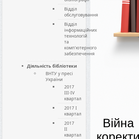
Відділ
обслуговування
Відділ
інформаційних
технологій
та
комп'ютерного
забезпечення
Діяльність бібліотеки
ВНТУ у пресі
України
2017
III-IV
квартал
2017 I
квартал
Війна
2017
II
корект
квартал