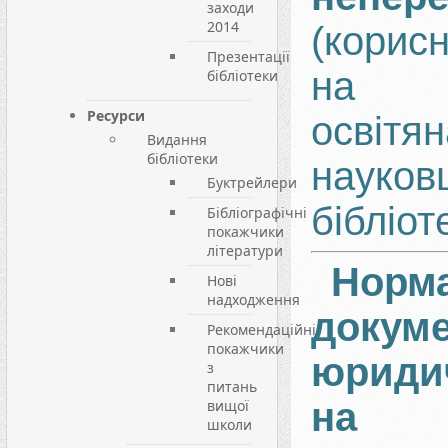
заходи
2014
(корис
Презентації
на д
бібліотеки
Ресурси
освітян
Видання
бібліотеки
науков
Буктрейлери
бібліот
Бібліографічні
покажчики
літератури
Норма
Нові
надходження
доку
Рекомендаційні
покажчики
юриди
з
питань
на 
вищої
школи