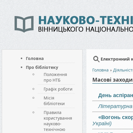
Головна
Електронний 
Про бібліотеку
Головна
»
Діяльніст
Положення
Масові заходи
про НТБ
Графік роботи
День аспіран
Місія
бібліотеки
Літературна 
Правила
«Вогонь скор
користування
Україні)
науково-
технічною