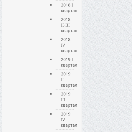
2018 I
квартал
2018
II-III
квартал
2018
IV
квартал
2019 I
квартал
2019
ІI
квартал
2019
ІIІ
квартал
2019
IV
квартал