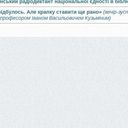
їнський радіодиктант національної єдності в біблі
відбулось. Але крапку ставити ще рано»
(вечір-зу
, професором Іваном Васильовичем Кузьміним)