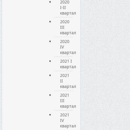
2020
I-II
квартал
2020
III
квартал
2020
IV
квартал
2021 I
квартал
2021
ІІ
квартал
2021
ІІІ
квартал
2021
IV
квартал