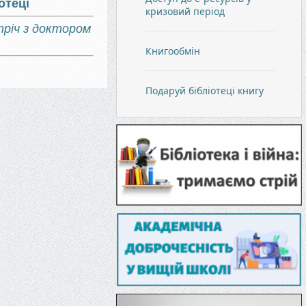
отеці
кризовий період
стріч з доктором
Книгообмін
Подаруй бібліотеці книгу