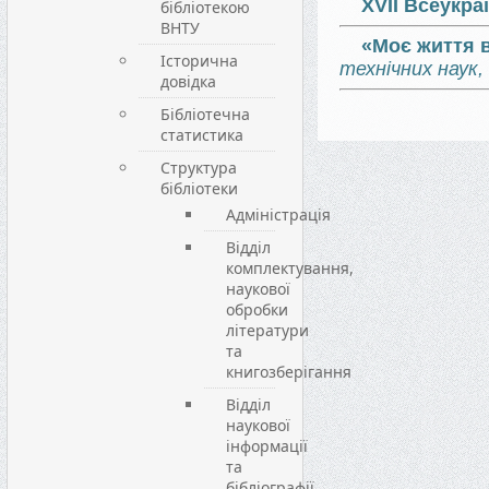
XVII Всеукра
бібліотекою
ВНТУ
«Моє життя 
Історична
технічних наук
довідка
Бібліотечна
статистика
Структура
бібліотеки
Адміністрація
Відділ
комплектування,
наукової
обробки
літератури
та
книгозберігання
Відділ
наукової
інформації
та
бібліографії