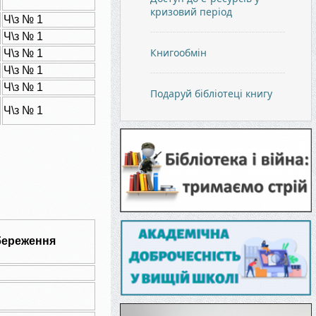
кризовий період
Ч\з № 1
Ч\з № 1
Книгообмін
Ч\з № 1
Ч\з № 1
Ч\з № 1
Подаруй бібліотеці книгу
Ч\з № 1
береження