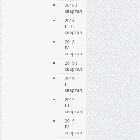
2018 I
квартал
2018
II-III
квартал
2018
IV
квартал
2019 I
квартал
2019
ІI
квартал
2019
ІIІ
квартал
2019
IV
квартал