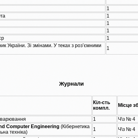
1
ета
1
1
1
єр
1
ик України. Зі змінами. У теках з роз’ємними
1
Журнали
Кіл-сть
Місце з
компл.
зварювання
1
Ч\з № 4
and Computer Engineering
(Кібернетика
1
Ч\з № 4
ьна техніка)