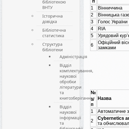
п
бібліотекою
ВНТУ
1
Вінниччина
2
Вінницька газ
Історична
довідка
3
Голос України
4
RIA
Бібліотечна
статистика
5
Урядовий кур’
Офіційний вісн
Структура
6
замками
бібліотеки
Адміністрація
Відділ
комплектування,
наукової
обробки
літератури
та
№
книгозберігання
Назва
з/
п
Відділ
1
Автоматичне 
наукової
інформації
Cybernetics 
2
та
та обчислювал
бібліографії