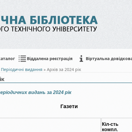
каталог
Віддалена реєстрація
Віртуальна довідков
»
Періодичні видання
»
Архів за 2024 рік
ік
еріодичних видань за 2024 рік
Газети
Кіл-сть
компл.