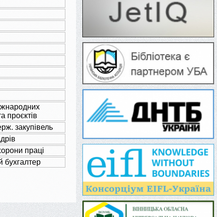
іжнародних
та проєктів
ерж. закупівель
адрів
хорони праці
й бухгалтер