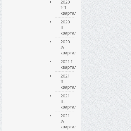
2020
I-II
квартал
2020
III
квартал
2020
IV
квартал
2021 I
квартал
2021
ІІ
квартал
2021
ІІІ
квартал
2021
IV
квартал