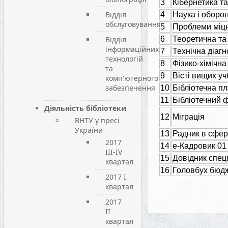
3
Кібернетика т
Відділ
4
Наука і оборо
обслуговування
5
Проблеми міцн
Відділ
6
Теоретична та
інформаційних
7
Технічна діаг
технологій
8
Фізико-хімічна
та
9
Вісті вищих уч
комп'ютерного
забезпечення
10
Бібліотечна п
11
Бібліотечний ф
Діяльність бібліотеки
12
Міграція
ВНТУ у пресі
України
13
Радник в сфері
2017
14
е-Кадровик 01
III-IV
15
Довідник спеці
квартал
16
Головбух бюд
2017 I
квартал
2017
II
квартал