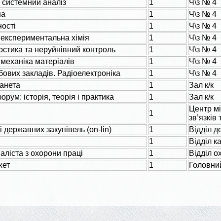
а системний аналіз
1
Ч\з № 4
на
1
Ч\з № 4
ості
1
Ч\з № 4
 експериментальна хімія
1
Ч\з № 4
ностика та неруйнівний контроль
1
Ч\з № 4
 механіка матеріалів
1
Ч\з № 4
бових закладів. Радіоелектроніка
1
Ч\з № 4
ланета
1
Зал к/к
орум: історія, теорія і практика
1
Зал к/к
Центр м
1
зв’язків 
 державних закупівель (on-lin)
1
Відділ д
1
Відділ к
аліста з охорони праці
1
Відділ о
жет
1
Головни