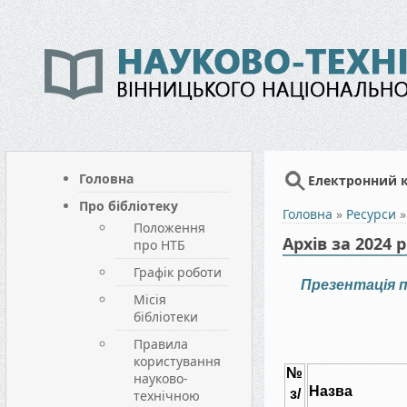
Головна
Електронний 
Про бібліотеку
Головна
»
Ресурси
Положення
Архів за 2024 р
про НТБ
Графік роботи
Презентація п
Місія
бібліотеки
Правила
користування
№
науково-
Назва
з/
технічною