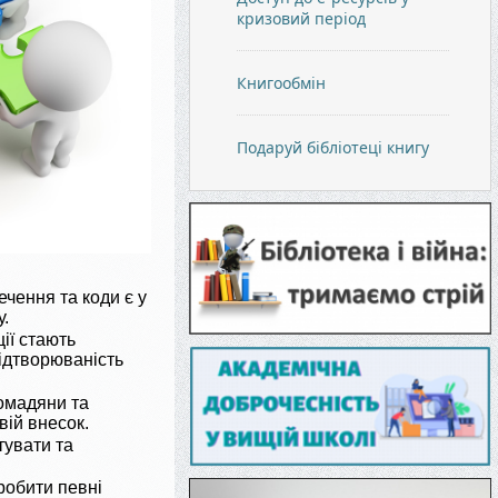
кризовий період
Книгообмін
Подаруй бібліотеці книгу
ечення та коди є у
у.
ції стають
відтворюваність
омадяни та
вій внесок.
тувати та
робити певні