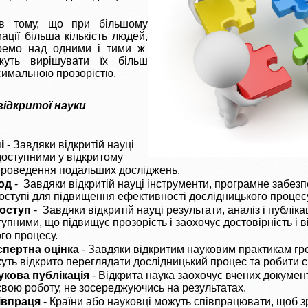
 в тому, що при більшому
ації більша кількість людей,
ремо над одними і тими ж
жуть вирішувати їх більш
симальною прозорістю.
ідкритої науки
і
- Завдяки відкритій науці
доступними у відкритому
 проведення подальших досліджень.
од
- Завдяки відкритій науці інструменти, програмне забезп
оступі для підвищення ефективності дослідницького процес
доступ
- Завдяки відкритій науці результати, аналіз і публіка
упними, що підвищує прозорість і заохочує достовірність і 
го процесу.
спертна оцінка
- Завдяки відкритим науковим практикам гр
уть відкрито переглядати дослідницький процес та робити с
укова публікація
- Відкрита наука заохочує вчених докумен
свою роботу, не зосереджуючись на результатах.
івпраця
- Країни або науковці можуть співпрацювати, щоб з