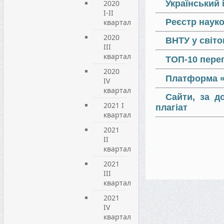
2020
Український 
I-II
Реєстр науко
квартал
2020
ВНТУ у світо
III
квартал
ТОП-10 пере
2020
Платформа «
IV
квартал
Сайти, за д
2021 I
плагіат
квартал
2021
ІІ
квартал
2021
ІІІ
квартал
2021
IV
квартал