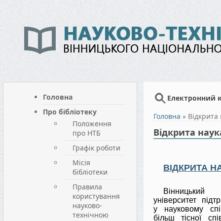
Головна
Електронний 
Про бібліотеку
Головна
»
Відкрита 
Положення
Відкрита наук
про НТБ
Графік роботи
Місія
ВІДКРИТА Н
бібліотеки
Правила
Вінницький 
користування
університет під
науково-
у
науковому спі
технічною
більш тісної сп