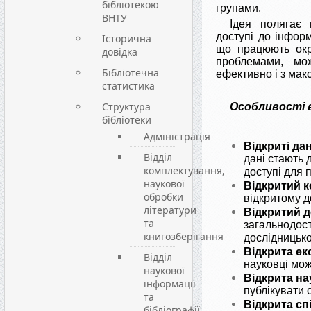
бібліотекою
групами.
ВНТУ
Ідея полягає
доступі до інформ
Історична
що працюють ок
довідка
проблемами, мо
Бібліотечна
ефективно і з мак
статистика
Структура
Особливості в
бібліотеки
Адміністрація
Відкриті дан
Відділ
дані стають 
комплектування,
доступі для
наукової
Відкритий к
обробки
відкритому д
літератури
Відкритий 
та
загальнодост
книгозберігання
дослідницько
Відкрита ек
Відділ
науковці мож
наукової
Відкрита на
інформації
публікувати 
та
Відкрита сп
бібліографії