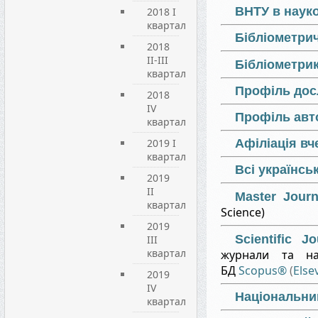
ВНТУ в наук
2018 I
квартал
Бібліометрич
2018
II-III
Бібліометрик
квартал
Профіль досл
2018
IV
Профіль авто
квартал
2019 I
Афіліація вч
квартал
Всі українсь
2019
ІI
Master Journ
квартал
Science)
2019
Scientific J
ІIІ
квартал
журнали та на
БД
Scopus®
(
Else
2019
IV
Національний
квартал