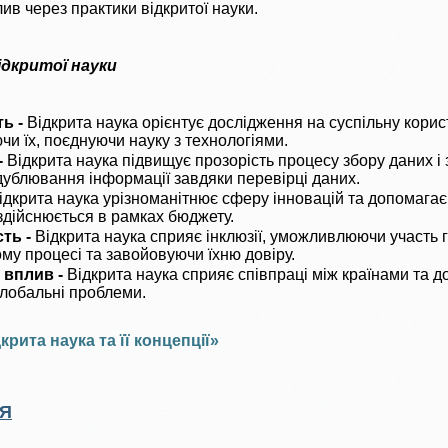
лив через практики відкритої науки.
дкритої науки
ь -
Відкрита наука орієнтує дослідження на суспільну корис
чи їх, поєднуючи науку з технологіями.
-
Відкрита наука підвищує прозорість процесу збору даних і
дублювання інформації завдяки перевірці даних.
ідкрита наука урізноманітнює сферу інновацій та допомага
здійснюється в рамках бюджету.
ть -
Відкрита наука сприяє інклюзії, уможливлюючи участь 
му процесі та завойовуючи їхню довіру.
 вплив -
Відкрита наука сприяє співпраці між країнами та 
глобальні проблеми.
крита наука та її концепції»
ІЯ