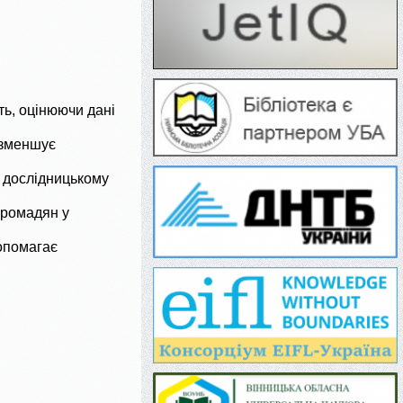
ть, оцінюючи дані
 зменшує
є дослідницькому
громадян у
допомагає