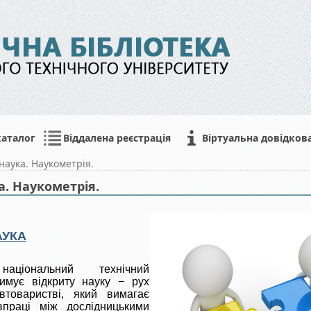
каталог
Віддалена реєстрація
Віртуальна довідков
наука. Наукометрія.
а. Наукометрія.
АУКА
національний технічний
тримує відкриту науку −
рух
втоваристві, який вимагає
івпраці між дослідницькими