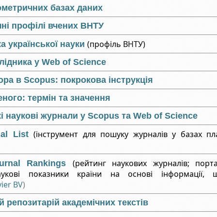
ометричних базах даних
ні профілі вчених ВНТУ
(профіль ВНТУ)
а української науки
ідника у Web of Science
ра в Scopus: покрокова інструкція
еного: термін та значення
кі наукові журнали у Scopus та Web of Science
(інструмент для пошуку журналів у базах п
al List
(рейтинг наукових журналів; порт
ournal Rankings
укові показники країни на основі інформації, 
vier BV
)
 репозитарій академічних текстів