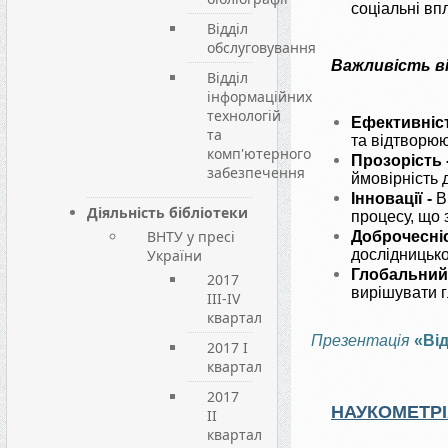
соціальні вп
Відділ
обслуговування
Важливість ві
Відділ
інформаційних
технологій
Ефективніст
та
та відтворюю
комп'ютерного
Прозорість 
забезпечення
ймовірність 
Інновації -
В
Діяльність бібліотеки
процесу, що 
ВНТУ у пресі
Доброчесніс
України
дослідницько
Глобальний
2017
вирішувати 
III-IV
квартал
Презентація
«Від
2017 I
квартал
2017
НАУКОМЕТР
II
квартал