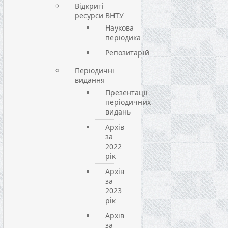
Відкриті
ресурси ВНТУ
Наукова
періодика
Репозитарій
Періодичні
видання
Презентації
періодичних
видань
Архів
за
2022
рік
Архів
за
2023
рік
Архів
за