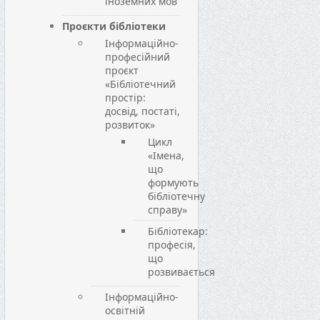
іноземних мов
Проєкти бібліотеки
Інформаційно-
професійний
проєкт
«Бібліотечний
простір:
досвід, постаті,
розвиток»
Цикл
«Імена,
що
формують
бібліотечну
справу»
Бібліотекар:
професія,
що
розвивається
Інформаційно-
освітній