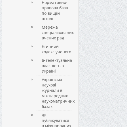
Нормативно-
правова база
по вищій
школі
Мережа
спеціалізованих
вчених рад
Етичний
кодекс ученого
Інтелектуальна
власність в
Україні
Українські
наукові
журнали в
міжнародних
наукометричних
базах
Як
публікуватися
в міжнародних