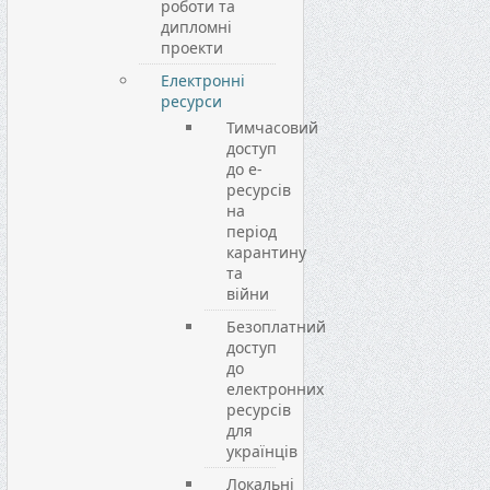
роботи та
дипломні
проекти
Електронні
ресурси
Тимчасовий
доступ
до е-
ресурсів
на
період
карантину
та
війни
Безоплатний
доступ
до
електронних
ресурсів
для
українців
Локальні