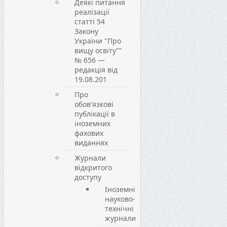
Деякі питання
реалізації
статті 54
Закону
України "Про
вищу освіту"”
№ 656 —
редакція від
19.08.201
Про
обов'язкові
публікації в
іноземних
фахових
виданнях
Журнали
відкритого
доступу
Іноземні
науково-
технічні
журнали