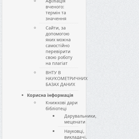
Афіліація
вченого:
термін та
значення
Сайти, за
допомогою
яких можна
самостійно
перевірити
свою роботу
на плагіат
ВНТУ В
НАУКОМЕТРИЧНИХ
БАЗАХ ДАНИХ
Корисна інформація
Книжкові дари
бібліотеці
Дарувальники,
меценати
Науковці,
викладачі,