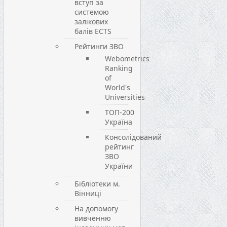
вступ за
системою
залікових
балів ECTS
Рейтинги ЗВО
Webometrics
Ranking
of
World's
Universities
ТОП-200
Україна
Консолідований
рейтинг
ЗВО
України
Бібліотеки м.
Вінниці
На допомогу
вивченню