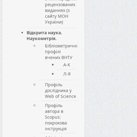
рецензованих
виданнях (з
сайту МОН
України)
Відкрита наука.
Наукометрія.
Бібліометричні
профілі
вчених ВНТУ
А-К
Л-Я
Профіль
дослідника у
Web of Science
Профіль
автора в
Scopus:
покрокова
інструкція