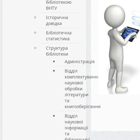
бібліотекою
ВНТУ
Історична
довідка
Бібліотечна
статистика
Структура
бібліотеки
Адміністрація
Відділ
комплектування,
наукової
обробки
літератури
та
книгозберігання
Відділ
наукової
інформації
та
бібліографії