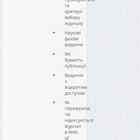
та
критерії
вибору
журналу
Наукові
фахові
видання
Які
бувають
публікації
Видання
з
відкритим
доступом
Як
перевірити,
чи
індексуються
журнал
в Web
of