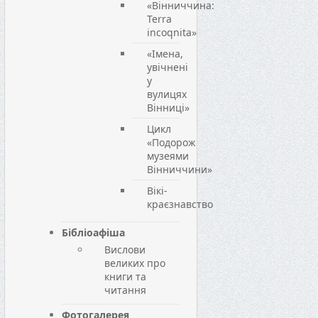
«Вінниччина:
Terra
incoqnita»
«Імена,
увічнені
у
вулицях
Вінниці»
Цикл
«Подорож
музеями
Вінниччини»
Вікі-
краєзнавство
Бібліоафіша
Вислови
великих про
книги та
читання
Фотогалерея