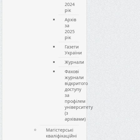
2024
рік
Архів
за
2025
рік
Газети
України
Журнали
Фахові
журнали
відкритого
доступу
за
профілем
університету
(з
архівами)
Магістерські
кваліфікаційні