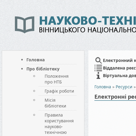
Головна
Електронний 
Віддалена реєс
Про бібліотеку
Віртуальна до
Положення
про НТБ
Головна
»
Ресурси
Графік роботи
Електронні ре
Місія
бібліотеки
Правила
користування
науково-
технічною