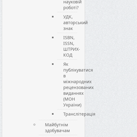
науковій
роботі?
УДК,
авторський
знак
ISBN,
ISSN,
ШТРИХ-
КОД
Як
публікуватися
в
міжнародних
рецензованих
виданнях
(МОН
України)
Транслітерація
Майбутнім
здобувачам