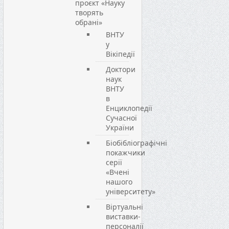
проєкт «Науку
творять
обрані»
ВНТУ
у
Вікіпедії
Доктори
наук
ВНТУ
в
Енциклопедії
Сучасної
України
Біобібліографічні
покажчики
серії
«Вчені
нашого
університету»
Віртуальні
виставки-
персоналії