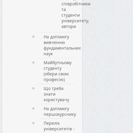
співробітники
та
студенти
університету,
автори
На допомогу
вивченню
фундаментальних
наук
Майбутньому
студенту
(обери свою
професію)
Що треба
знати
користувачу
На допомогу
першокурснику
Перелік
університетів -