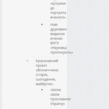
«Штрихи
до
портрета
вченого»
Нові
друковані
видання
вчених
ВНТУ
«Науковці
пропонують»
Краєзнавчий
проєкт
«Вінниччина:
історія,
сьогодення,
майбутнє»
«Ім'ям
своїм
прославили
Україну»