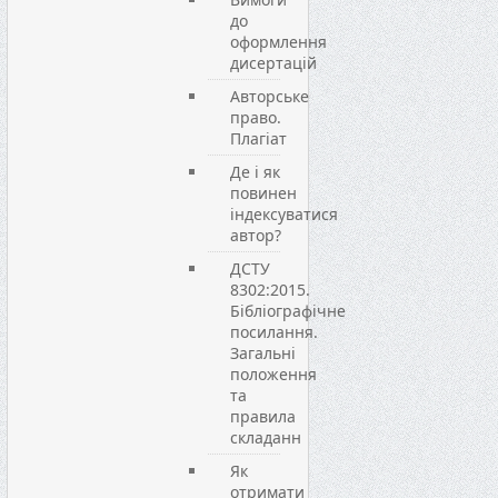
до
оформлення
дисертацій
Авторське
право.
Плагіат
Де і як
повинен
індексуватися
автор?
ДСТУ
8302:2015.
Бібліографічне
посилання.
Загальні
положення
та
правила
складанн
Як
отримати