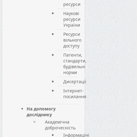
ресурси
Наукові
ресурси
України
Ресурси
вільного
доступу
Патенти,
стандарти,
будівельні
норми
Дисертації
Інтернет-
посилання
На допомогу
досліднику
Академічна
доброчесність
Інформаціні