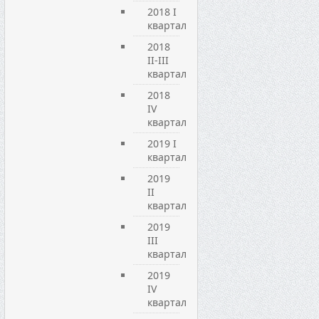
2018 I
квартал
2018
II-III
квартал
2018
IV
квартал
2019 I
квартал
2019
ІI
квартал
2019
ІIІ
квартал
2019
IV
квартал