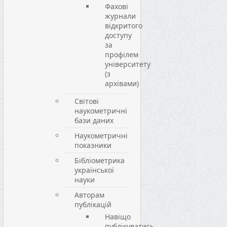
Фахові
журнали
відкритого
доступу
за
профілем
університету
(з
архівами)
Світові
наукометричні
бази даних
Наукометричні
показники
Бібліометрика
української
науки
Авторам
публікацій
Навіщо
публікуватись