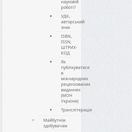
науковій
роботі?
УДК,
авторський
знак
ISBN,
ISSN,
ШТРИХ-
КОД
Як
публікуватися
в
міжнародних
рецензованих
виданнях
(МОН
України)
Транслітерація
Майбутнім
здобувачам