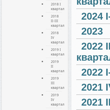
кварта
2018 I
квартал
2024 І
2018
II-III
квартал
2023
2018
IV
квартал
2022 II
2019 I
квартал
кварта
2019
ІI
2022 І
квартал
2019
ІIІ
2021 
квартал
2019
2021 І
IV
квартал