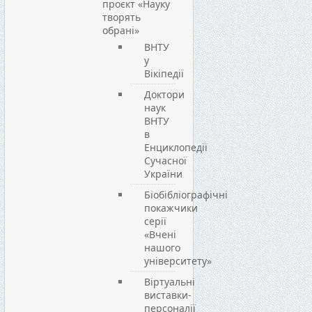
проєкт «Науку
творять
обрані»
ВНТУ
у
Вікіпедії
Доктори
наук
ВНТУ
в
Енциклопедії
Сучасної
України
Біобібліографічні
покажчики
серії
«Вчені
нашого
університету»
Віртуальні
виставки-
персоналії