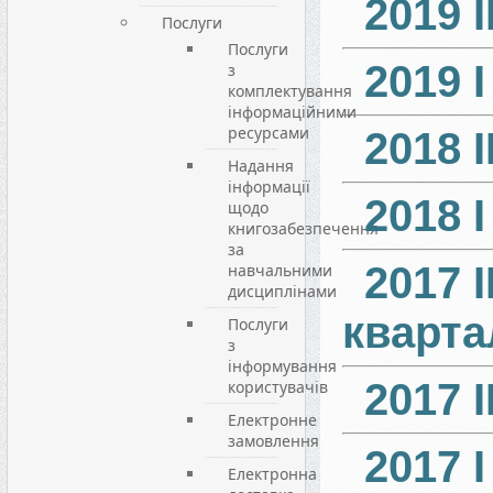
2019 І
Послуги
Послуги
2019 
з
комплектування
інформаційними
ресурсами
2018 I
Надання
інформації
2018 
щодо
книгозабезпечення
за
2017 II
навчальними
дисциплінами
кварта
Послуги
з
інформування
2017 I
користувачів
Електронне
замовлення
2017 
Електронна