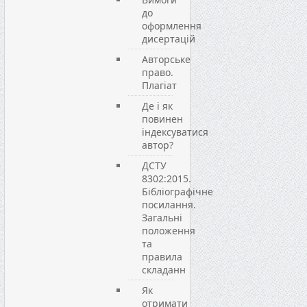
до
оформлення
дисертацій
Авторське
право.
Плагіат
Де і як
повинен
індексуватися
автор?
ДСТУ
8302:2015.
Бібліографічне
посилання.
Загальні
положення
та
правила
складанн
Як
отримати