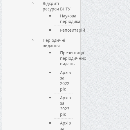
Відкриті
ресурси ВНТУ
Наукова
періодика
Репозитарій
Періодичні
видання
Презентації
періодичних
видань
Архів
за
2022
рік
Архів
за
2023
рік
Архів
за