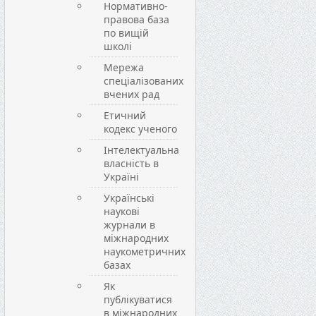
Нормативно-
правова база
по вищій
школі
Мережа
спеціалізованих
вчених рад
Етичний
кодекс ученого
Інтелектуальна
власність в
Україні
Українські
наукові
журнали в
міжнародних
наукометричних
базах
Як
публікуватися
в міжнародних