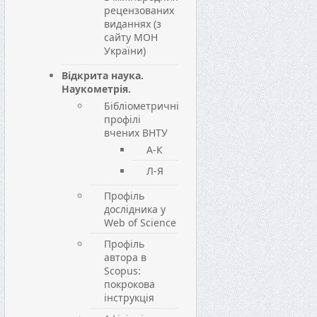
рецензованих
виданнях (з
сайту МОН
України)
Відкрита наука.
Наукометрія.
Бібліометричні
профілі
вчених ВНТУ
А-К
Л-Я
Профіль
дослідника у
Web of Science
Профіль
автора в
Scopus:
покрокова
інструкція