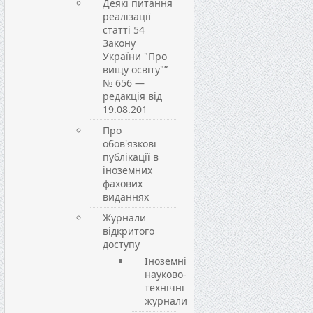
Деякі питання
реалізації
статті 54
Закону
України "Про
вищу освіту"”
№ 656 —
редакція від
19.08.201
Про
обов'язкові
публікації в
іноземних
фахових
виданнях
Журнали
відкритого
доступу
Іноземні
науково-
технічні
журнали