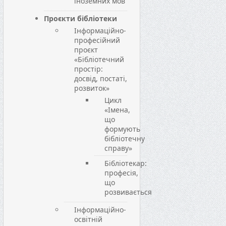
іноземних мов
Проєкти бібліотеки
Інформаційно-
професійний
проєкт
«Бібліотечний
простір:
досвід, постаті,
розвиток»
Цикл
«Імена,
що
формують
бібліотечну
справу»
Бібліотекар:
професія,
що
розвивається
Інформаційно-
освітній