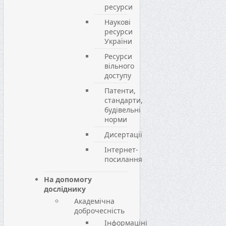
ресурси
Наукові
ресурси
України
Ресурси
вільного
доступу
Патенти,
стандарти,
будівельні
норми
Дисертації
Інтернет-
посилання
На допомогу
досліднику
Академічна
доброчесність
Інформаціні