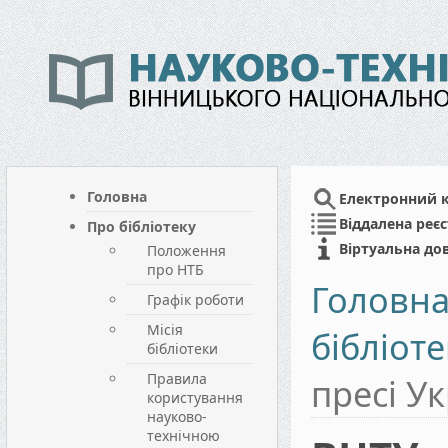
Головна
Електронний 
Віддалена реєс
Про бібліотеку
Віртуальна до
Положення
про НТБ
Головн
Графік роботи
Місія
бібліот
бібліотеки
Правила
пресі У
користування
науково-
технічною