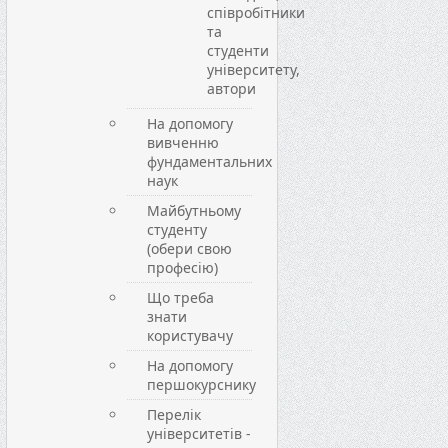
співробітники
та
студенти
університету,
автори
На допомогу
вивченню
фундаментальних
наук
Майбутньому
студенту
(обери свою
професію)
Що треба
знати
користувачу
На допомогу
першокурснику
Перелік
університетів -