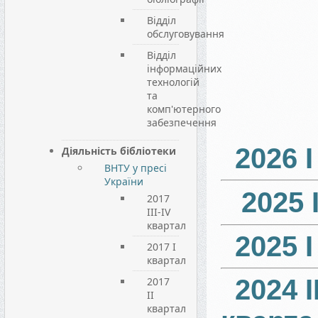
Відділ
обслуговування
Відділ
інформаційних
технологій
та
комп'ютерного
забезпечення
2026 І
Діяльність бібліотеки
ВНТУ у пресі
України
2025 
2017
III-IV
квартал
2025 І
2017 I
квартал
2024 ІІ
2017
II
квартал