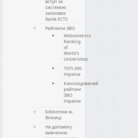
вступ за
системою
залікових
балів ECTS
Рейтинги ЗВО
Webometrics
Ranking
of
World's
Universities
ТОП-200
Україна
Консолідований
рейтинг
ЗВО
України
Бібліотеки м.
Вінниці
На допомогу
вивченню