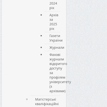
2024
рік
Архів
за
2025
рік
Газети
України
Журнали
Фахові
журнали
відкритого
доступу
за
профілем
університету
(з
архівами)
Магістерські
кваліфікаційні