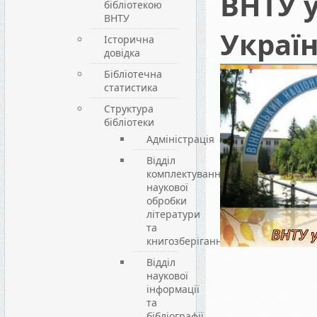
ВНТУ у
бібліотекою
ВНТУ
Украї
Історична
довідка
Бібліотечна
статистика
Структура
бібліотеки
Адміністрація
Відділ
комплектування,
наукової
обробки
літератури
та
книгозберігання
Відділ
наукової
інформації
та
бібліографії