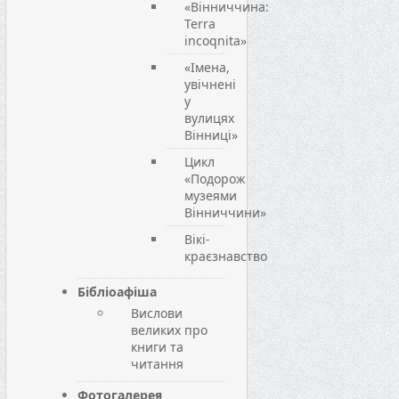
«Вінниччина:
Terra
incoqnita»
«Імена,
увічнені
у
вулицях
Вінниці»
Цикл
«Подорож
музеями
Вінниччини»
Вікі-
краєзнавство
Бібліоафіша
Вислови
великих про
книги та
читання
Фотогалерея