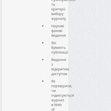
та
критерії
вибору
журналу
Наукові
фахові
видання
Які
бувають
публікації
Видання
з
відкритим
доступом
Як
перевірити,
чи
індексуються
журнал
в Web
of