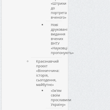
«Штрихи
до
портрета
вченого»
Нові
друковані
видання
вчених
ВНТУ
«Науковці
пропонують»
Краєзнавчий
проєкт
«Вінниччина:
історія,
сьогодення,
майбутнє»
«Ім'ям
своїм
прославили
Україну»