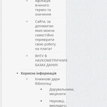
Афіліація
вченого:
термін та
значення
Сайти, за
допомогою
яких можна
самостійно
перевірити
свою роботу
на плагіат
ВНТУ В
НАУКОМЕТРИЧНИХ
БАЗАХ ДАНИХ
Корисна інформація
Книжкові дари
бібліотеці
Дарувальники,
меценати
Науковці,
викладачі,