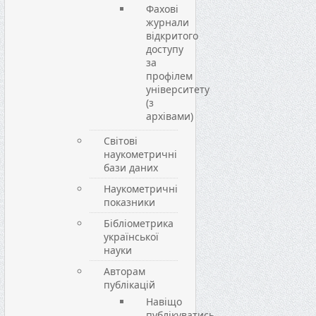
Фахові
журнали
відкритого
доступу
за
профілем
університету
(з
архівами)
Світові
наукометричні
бази даних
Наукометричні
показники
Бібліометрика
української
науки
Авторам
публікацій
Навіщо
публікуватись