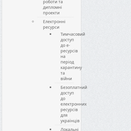
роботи та
дипломні
проекти
Електронні
ресурси
Тимчасовий
доступ
до е-
ресурсів
на
період
карантину
та
війни
Безоплатний
доступ
до
електронних
ресурсів
для
українців
Локальні