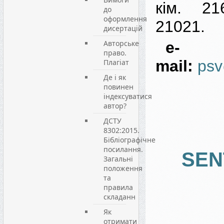
кім. 21
до
оформлення
21021.
дисертацій
Авторське
e-
право.
mail:
psv
Плагіат
Де і як
повинен
індексуватися
автор?
ДСТУ
8302:2015.
Бібліографічне
посилання.
SEN
Загальні
положення
та
правила
складанн
Як
отримати