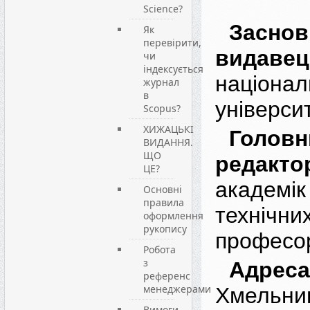
Science?
Зас
Як
перевірити,
видавец
чи
індексується
націонал
журнал
в
універси
Scopus?
ХИЖАЦЬКІ
Головн
ВИДАННЯ.
ЩО
редакто
ЦЕ?
академі
Основні
правила
техні
оформлення
рукопису
професо
Робота
з
Адреса
референс
менеджерами
Хмельниц
Вимоги