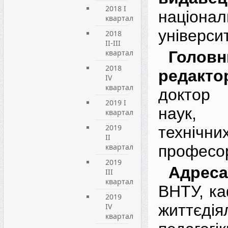
2018 I
націонал
квартал
універси
2018
II-III
квартал
Головн
2018
редакто
IV
квартал
доктор 
2019 I
наук,
квартал
2019
техні
ІI
квартал
професо
2019
Адрес
ІIІ
квартал
ВНТУ, ка
2019
життєд
IV
квартал