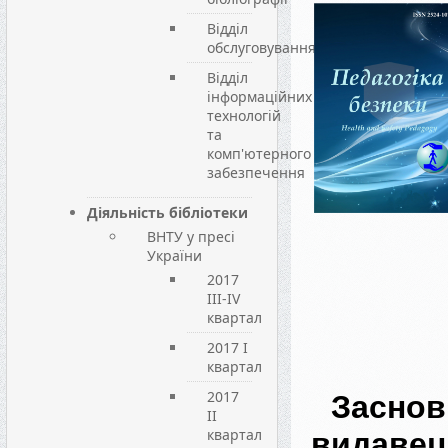
Відділ
обслуговування
Відділ
інформаційних
технологій
та
комп'ютерного
забезпечення
Діяльність бібліотеки
ВНТУ у пресі
України
2017
III-IV
квартал
2017 I
квартал
2017
Зас
II
квартал
видавец