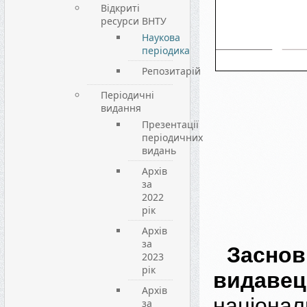
Відкриті
ресурси ВНТУ
Наукова
періодика
Репозитарій
Періодичні
видання
Презентації
періодичних
видань
Архів
за
2022
рік
Архів
за
Зас
2023
рік
видавец
Архів
націонал
за