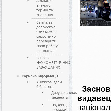
Афіліація
вченого:
термін та
значення
Сайти, за
допомогою
яких можна
самостійно
перевірити
свою роботу
на плагіат
ВНТУ В
НАУКОМЕТРИЧНИХ
БАЗАХ ДАНИХ
Корисна інформація
Книжкові дари
бібліотеці
Зас
Дарувальники,
видавец
меценати
Науковці,
націонал
викладачі,