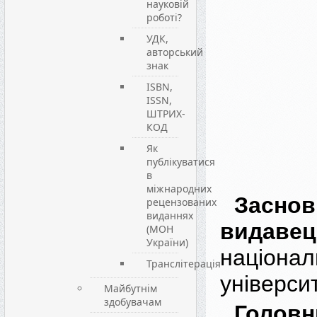
науковій
роботі?
УДК,
авторський
знак
ISBN,
ISSN,
ШТРИХ-
КОД
Як
публікуватися
в
міжнародних
Зас
рецензованих
виданнях
видавец
(МОН
України)
націонал
Транслітерація
універси
Майбутнім
здобувачам
Головн