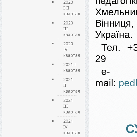
педагог
2020
I-II
Хмельниц
квартал
Вінни
2020
III
Україна.
квартал
2020
Тел. +
IV
квартал
29
2021 I
e-
квартал
2021
mail:
ped
ІІ
квартал
2021
ІІІ
квартал
2021
С
IV
квартал