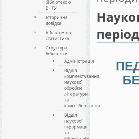
бібліотекою
ВНТУ
Науко
Історична
довідка
періо
Бібліотечна
статистика
Структура
бібліотеки
Адміністрація
ПЕ
Відділ
комплектування,
Б
наукової
обробки
літератури
та
книгозберігання
Відділ
наукової
інформації
та
бібліографії