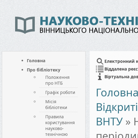
Головна
Електронний 
Віддалена реєс
Про бібліотеку
Віртуальна до
Положення
про НТБ
Головн
Графік роботи
Місія
Відкрит
бібліотеки
Правила
ВНТУ
»
користування
науково-
періоди
технічною