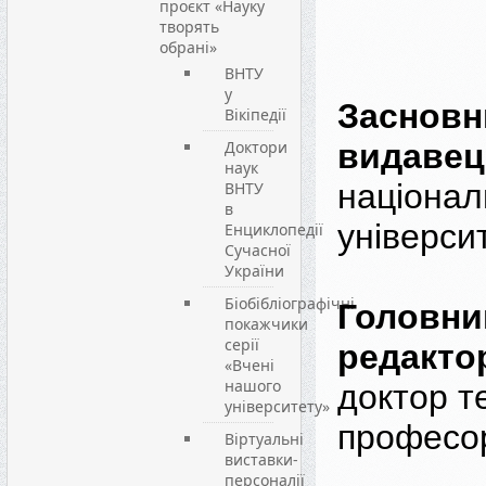
проєкт «Науку
творять
обрані»
ВНТУ
у
Засновни
Вікіпедії
Доктори
видавец
наук
націонал
ВНТУ
в
універси
Енциклопедії
Сучасної
України
Біобібліографічні
Головни
покажчики
серії
редакто
«Вчені
нашого
доктор т
університету»
професо
Віртуальні
виставки-
персоналії