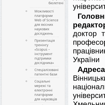
бюлетені
універси
Можливості
Головн
платформи
Web of Science
редакто
для якісних
наукових
доктор т
досліджень
професо
Презентація
тренінгу
праців
«Scopus –
інструмент
України
підтримки
дослідника»
Адрес
Спеціалізовані
патентні бази
Вінницьк
Соціальні
націонал
мережі та
електронні
університ
платформи
для науковців
Хмельни