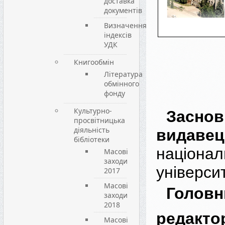
доставка
документів
Визначення
індексів
УДК
Книгообмін
Література
обмінного
фонду
Культурно-
Зас
просвітницька
діяльність
видавец
бібліотеки
націонал
Масові
заходи
універси
2017
Масові
Головн
заходи
2018
редакто
Масові