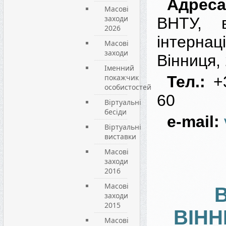
Адрес
Масові
заходи
ВНТУ, в
2026
інтернаці
Масові
заходи
Вінниця,
Іменний
покажчик
Тел.:
+
особистостей
60
Віртуальні
бесіди
e-mail:
Віртуальні
виставки
Масові
заходи
2016
Масові
заходи
2015
ВІН
Масові