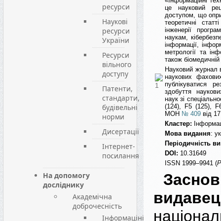
«Інформаційні тех
ресурси
це науковий рец
доступом, що опри
Наукові
теоретичні статт
ресурси
інженерії програ
наукам, кібербезп
України
інформації, інфор
метрології та інф
Ресурси
також біомедичній 
вільного
Науковий журнал в
доступу
наукових фахови
публікуватися ре
Патенти,
здобуття наукови
стандарти,
наук зі спеціальнос
будівельні
(124), F5 (125), F
МОН
№ 409
від 17
норми
Кластер:
Інформаці
Дисертації
Мова видання
: у
Періодичність в
Інтернет-
DOI:
10.31649
посилання
ISSN 1999–9941 (
P
На допомогу
Зас
досліднику
видавец
Академічна
доброчесність
націонал
Інформаціні