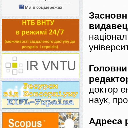
Ми в соцмережах
Засновни
видавец
націонал
універси
Головни
редакто
доктор е
наук, пр
Адреса р