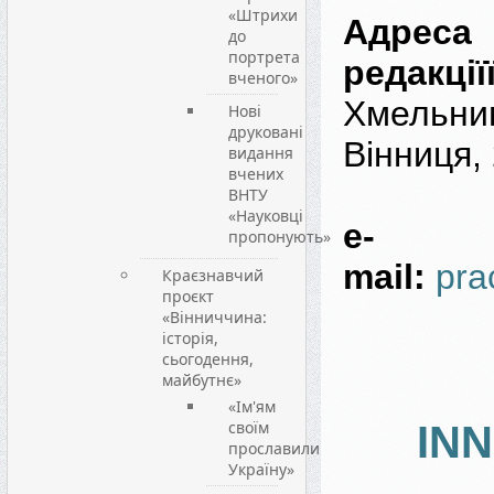
«Штрихи
Адреса
до
портрета
редакціїї
вченого»
Хмельниц
Нові
друковані
Вінниця,
видання
вчених
ВНТУ
«Науковці
e-
пропонують»
mail:
pra
Краєзнавчий
проєкт
«Вінниччина:
історія,
сьогодення,
майбутнє»
«Ім'ям
своїм
IN
прославили
Україну»