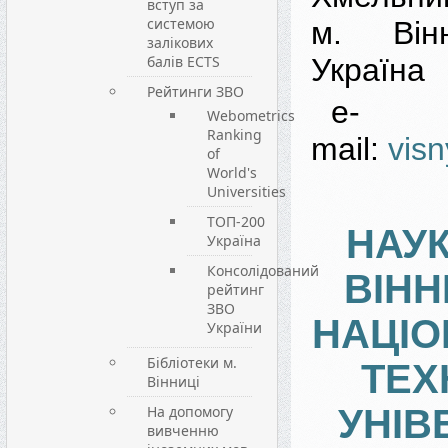
вступ за
системою
м. Він
залікових
балів ECTS
Україна
Рейтинги ЗВО
e-
Webometrics
Ranking
mail:
vis
of
World's
Universities
ТОП-200
НАУК
Україна
Консолідований
ВІН
рейтинг
ЗВО
НАЦІ
України
Бібліотеки м.
ТЕХ
Вінниці
На допомогу
УНІВ
вивченню