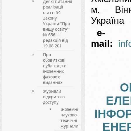
Деякі питання
реалізації
м. Він
статті 54
Закону
Україна
України "Про
вищу освіту"”
e-
№ 656 —
редакція від
mail:
in
19.08.201
Про
обов'язкові
публікації в
іноземних
фахових
виданнях
О
Журнали
відкритого
ЕЛЕ
доступу
Іноземні
ІНФО
науково-
технічні
ЕНЕ
журнали