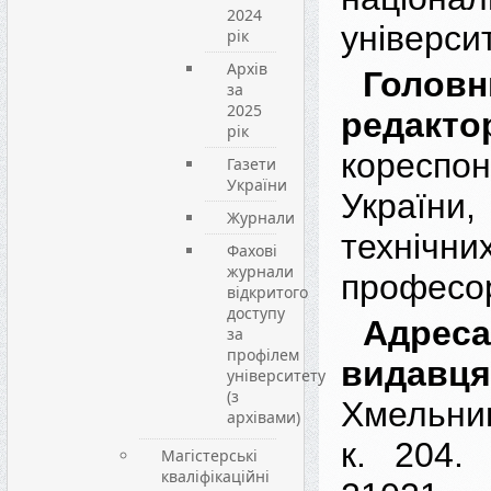
2024
універси
рік
Архів
Головн
за
2025
редакто
рік
коресп
Газети
України
Украї
Журнали
техні
Фахові
журнали
професо
відкритого
доступу
Адреса
за
профілем
видавця
університету
(з
Хмельниц
архівами)
к. 204. 
Магістерські
кваліфікаційні