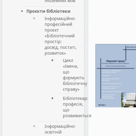
іноземних мов
Проєкти бібліотеки
Інформаційно-
професійний
проєкт
«Бібліотечний
простір:
досвід, постаті,
розвиток»
Цикл
«Імена,
що
формують
бібліотечну
справу»
Бібліотекар:
професія,
що
розвивається
Інформаційно-
освітній