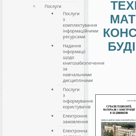
ТЕХ
Послуги
Послуги
МАТ
з
комплектування
КОНС
інформаційними
ресурсами
БУД
Надання
інформації
щодо
книгозабезпечення
за
навчальними
дисциплінами
Послуги
з
інформування
користувачів
Електронне
замовлення
Електронна