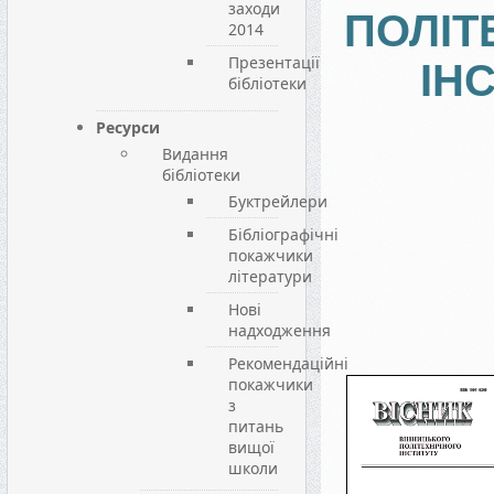
заходи
ПОЛІТ
2014
Презентації
ІН
бібліотеки
Ресурси
Видання
бібліотеки
Буктрейлери
Бібліографічні
покажчики
літератури
Нові
надходження
Рекомендаційні
покажчики
з
питань
вищої
школи