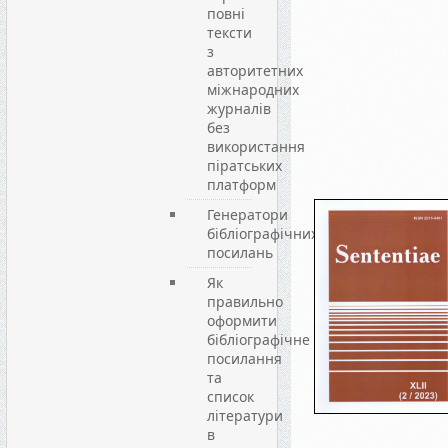
повні
тексти
з
авторитетних
міжнародних
журналів
без
використання
піратських
платформ
Генератори
бібліографічних
посилань
Як
правильно
оформити
бібліографічне
посилання
та
список
літератури
в