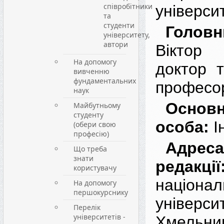
співробітники
універси
та
студенти
Головн
університету,
автори
Віктор
На допомогу
доктор т
вивченню
фундаментальних
професо
наук
Основ
Майбутньому
студенту
особа:
І
(обери свою
професію)
Адреса
Що треба
знати
редакції
користувачу
націонал
На допомогу
першокурснику
університ
Перелік
університетів -
Хмельни