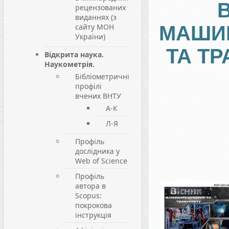
рецензованих
виданнях (з
сайту МОН
МАШИ
України)
ТА Т
Відкрита наука.
Наукометрія.
Бібліометричні
профілі
вчених ВНТУ
А-К
Л-Я
Профіль
дослідника у
Web of Science
Профіль
автора в
Scopus:
покрокова
інструкція