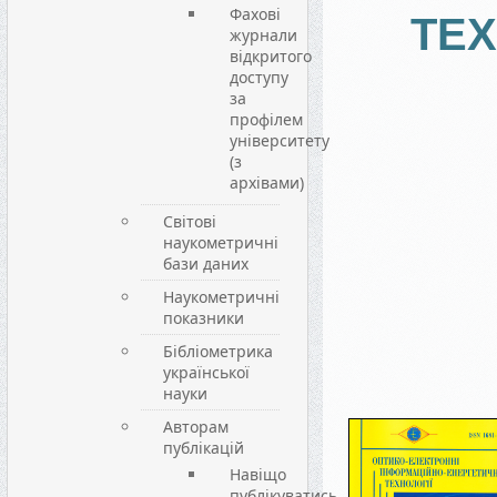
Фахові
ТЕХ
журнали
відкритого
доступу
за
профілем
університету
(з
архівами)
Світові
наукометричні
бази даних
Наукометричні
показники
Бібліометрика
української
науки
Авторам
публікацій
Навіщо
публікуватись