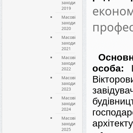
заходи
економ
2019
Масові
профе
заходи
2020
Масові
заходи
2021
Основ
Масові
заходи
особа:
2022
Вікторо
Масові
заходи
завід
2023
Масові
будівниц
заходи
2024
госпо
Масові
архітект
заходи
2025