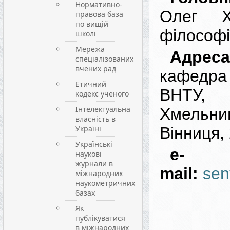
Нормативно-
Олег Х
правова база
по вищій
філософі
школі
Мережа
Адрес
спеціалізованих
вчених рад
кафедр
Етичний
ВНТ
кодекс ученого
Інтелектуальна
Хмельниц
власність в
Україні
Вінниця,
Українські
e-
наукові
журнали в
mail:
sen
міжнародних
наукометричних
базах
Як
публікуватися
в міжнародних