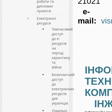
21021
роботи та
дипломні
e-
проекти
Електронні
mail:
vi
ресурси
Тимчасовий
доступ
до е-
ресурсів
на
період
карантину
та
ІНФО
війни
Безоплатний
ТЕХН
доступ
до
електронних
КОМ
ресурсів
для
ІН
українців
Локальні