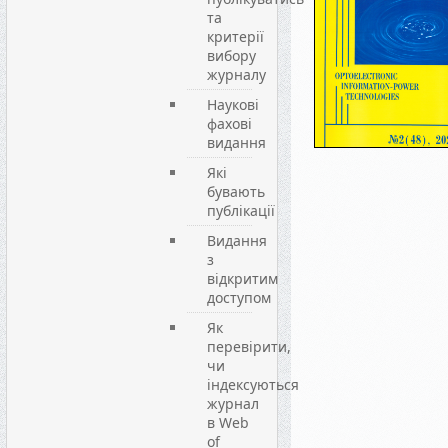
та
критерії
вибору
журналу
Наукові
фахові
видання
Які
бувають
публікації
Видання
з
відкритим
доступом
Як
перевірити,
чи
індексуються
журнал
в Web
of