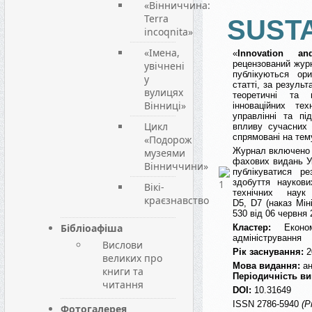
«Вінниччина:
Terra
SUSTA
incoqnita»
«Імена,
«
Innovation and
рецензований журн
увічнені
публікуються ори
у
статті, за результ
вулицях
теоретичні та 
Вінниці»
інноваційних тех
управлінні та пі
Цикл
впливу сучасних т
спрямовані на тем
«Подорож
Журнал включено д
музеями
фахових видань Ук
Вінниччини»
публікуватися ре
здобуття наукови
Вікі-
технічних наук
краєзнавство
D5, D7
(наказ Мін
530
від 06 червня 2
Бібліоафіша
Кластер:
Еконо
адміністрування
Вислови
Рік заснування:
2
великих про
Мова видання:
ан
книги та
Періодичність ви
читання
DOI:
10.31649
ISSN 2786-5940
(P
Фотогалерея