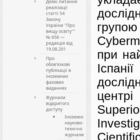
Деякі питання
реалізації
дослід
статті 54
Закону
групою
України "Про
вищу освіту"”
№ 656 —
Cyberm
редакція від
19.08.201
при на
Про
обов'язкові
Іспанії
публікації в
іноземних
дослід
фахових
виданнях
центр
Журнали
відкритого
Supe
доступу
Іноземні
Investi
науково-
технічні
Cienti
журнали