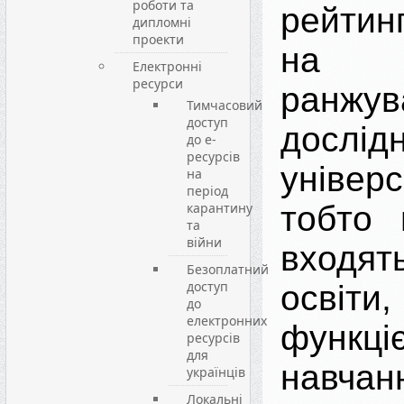
роботи та
рейтин
дипломні
проекти
на
Електронні
ресурси
ранжув
Тимчасовий
доступ
дослід
до е-
ресурсів
універс
на
період
карантину
тобто 
та
війни
входя
Безоплатний
доступ
освіти
до
електронних
функц
ресурсів
для
навча
українців
Локальні