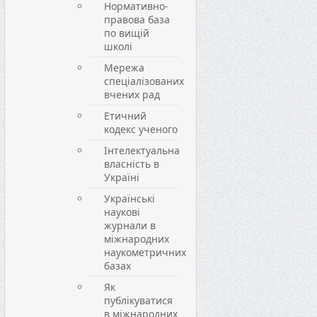
Нормативно-
правова база
по вищій
школі
Мережа
спеціалізованих
вчених рад
Етичний
кодекс ученого
Інтелектуальна
власність в
Україні
Українські
наукові
журнали в
міжнародних
наукометричних
базах
Як
публікуватися
в міжнародних