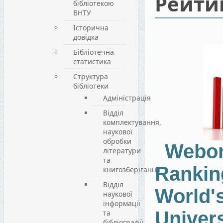
Рейти
бібліотекою
ВНТУ
Історична
довідка
Бібліотечна
статистика
Структура
бібліотеки
Адміністрація
Відділ
комплектування,
наукової
обробки
Webom
літератури
та
Rankin
книгозберігання
Відділ
World'
наукової
інформації
Univers
та
бібліографії