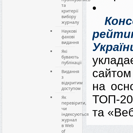
та
критерії
вибору
Конс
журналу
рейт
Наукові
фахові
видання
Україн
Які
уклада
бувають
публікації
сайтом
Видання
з
відкритим
на осн
доступом
ТОП-2
Як
перевірити,
чи
та «Ве
індексуються
журнал
в Web
of