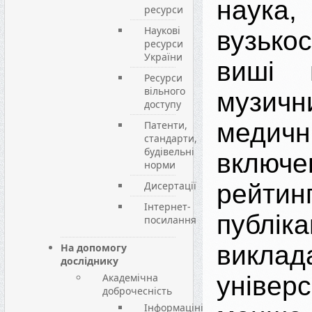
наука
ресурси
Наукові
вузькос
ресурси
України
виші 
Ресурси
вільного
музи
доступу
медичн
Патенти,
стандарти,
будівельні
вклю
норми
Дисертації
рей
Інтернет-
публіка
посилання
виклад
На допомогу
досліднику
Академічна
уніве
доброчесність
Інформаціні