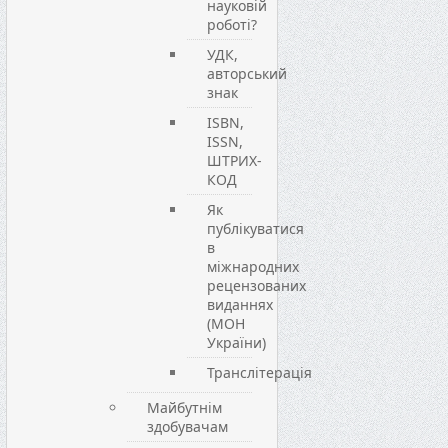
науковій
роботі?
УДК,
авторський
знак
ISBN,
ISSN,
ШТРИХ-
КОД
Як
публікуватися
в
міжнародних
рецензованих
виданнях
(МОН
України)
Транслітерація
Майбутнім
здобувачам