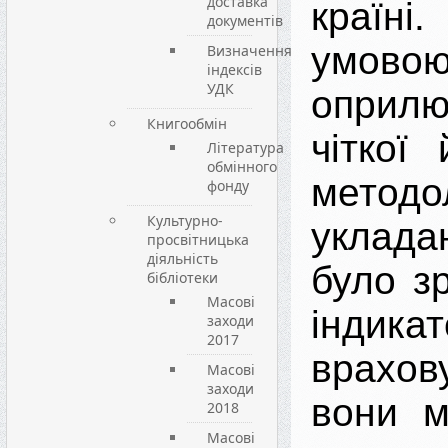
доставка
країні
документів
умо
Визначення
індексів
УДК
оприлю
Книгообмін
чіткої
Література
обмінного
методо
фонду
Культурно-
уклад
просвітницька
діяльність
було зр
бібліотеки
Масові
індика
заходи
2017
врахов
Масові
заходи
вони м
2018
Масові