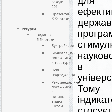
для о
заходи
2014
ефекти
Презентації
бібліотеки
держав
Ресурси
про
Видання
бібліотеки
стимул
Буктрейлери
науково
Бібліографічні
покажчики
літератури
в ки
Нові
універс
надходження
Рекомендаційні
Тому 
покажчики
з
питань
індикат
вищої
школи
стосує