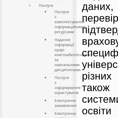
даних,
Послуги
Послуги
пере
з
комплектування
підтвер
інформаційними
ресурсами
врахов
Надання
інформації
щодо
специф
книгозабезпечення
за
універс
навчальними
дисциплінами
різни
Послуги
з
також 
інформування
користувачів
сист
Електронне
замовлення
освіт
Електронна