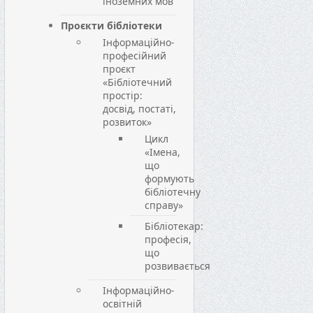
іноземних мов
Проєкти бібліотеки
Інформаційно-
професійний
проєкт
«Бібліотечний
простір:
досвід, постаті,
розвиток»
Цикл
«Імена,
що
формують
бібліотечну
справу»
Бібліотекар:
професія,
що
розвивається
Інформаційно-
освітній