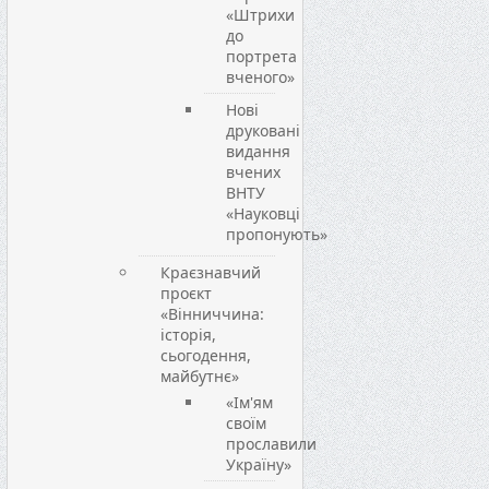
«Штрихи
до
портрета
вченого»
Нові
друковані
видання
вчених
ВНТУ
«Науковці
пропонують»
Краєзнавчий
проєкт
«Вінниччина:
історія,
сьогодення,
майбутнє»
«Ім'ям
своїм
прославили
Україну»