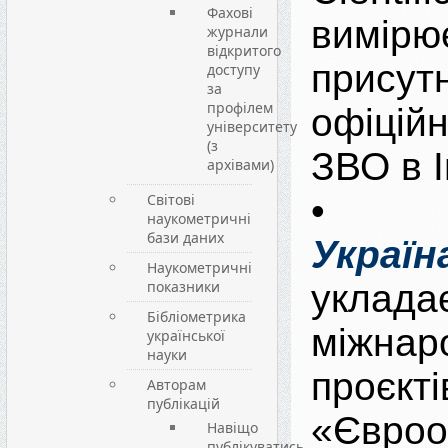
Фахові
вимір
журнали
відкритого
присутн
доступу
за
профілем
офіцій
університету
(з
ЗВО в І
архівами)
Світові
наукометричні
бази даних
Україн
Наукометричні
показники
укла
Бібліометрика
міжнар
української
науки
проєкті
Авторам
публікацій
«Євроо
Навіщо
публікуватись