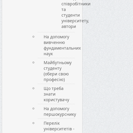
співробітники
та
студенти
університету,
автори
На допомогу
вивченню
фундаментальних
наук
Майбутньому
студенту
(обери свою
професію)
Що треба
знати
користувачу
На допомогу
першокурснику
Перелік
університетів -