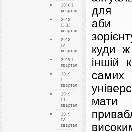
2018 I
для аб
квартал
2018
аби
II-III
квартал
зорієнт
2018
IV
куди ж
квартал
іншій к
2019 I
квартал
самих
2019
ІI
універ
квартал
2019
мат
ІIІ
квартал
приваб
2019
IV
високи
квартал