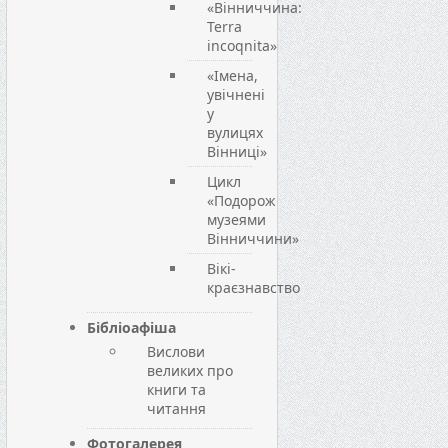
«Вінниччина:
Terra
incoqnita»
«Імена,
увічнені
у
вулицях
Вінниці»
Цикл
«Подорож
музеями
Вінниччини»
Вікі-
краєзнавство
Бібліоафіша
Вислови
великих про
книги та
читання
Фотогалерея