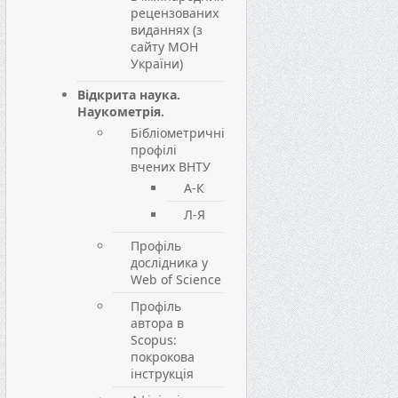
рецензованих
виданнях (з
сайту МОН
України)
Відкрита наука.
Наукометрія.
Бібліометричні
профілі
вчених ВНТУ
А-К
Л-Я
Профіль
дослідника у
Web of Science
Профіль
автора в
Scopus:
покрокова
інструкція