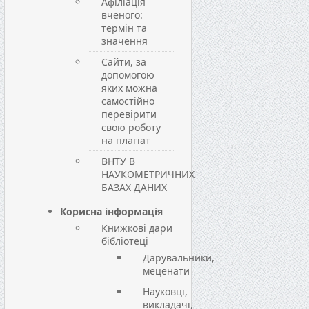
Афіліація
вченого:
термін та
значення
Сайти, за
допомогою
яких можна
самостійно
перевірити
свою роботу
на плагіат
ВНТУ В
НАУКОМЕТРИЧНИХ
БАЗАХ ДАНИХ
Корисна інформація
Книжкові дари
бібліотеці
Дарувальники,
меценати
Науковці,
викладачі,