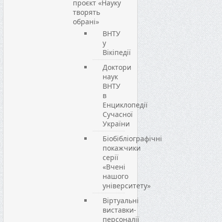
проєкт «Науку
творять
обрані»
ВНТУ
у
Вікіпедії
Доктори
наук
ВНТУ
в
Енциклопедії
Сучасної
України
Біобібліографічні
покажчики
серії
«Вчені
нашого
університету»
Віртуальні
виставки-
персоналії