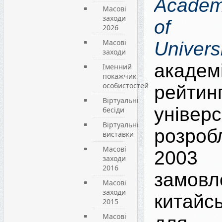
Academ
Масові
заходи
of 
2026
Масові
Universi
заходи
академ
Іменний
покажчик
особистостей
рейтин
Віртуальні
універс
бесіди
Віртуальні
розр
виставки
Масові
200
заходи
2016
замовл
Масові
заходи
китайс
2015
Масові