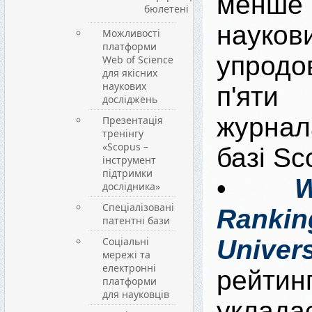
мен
бюлетені
науко
Можливості
платформи
упродо
Web of Science
для якісних
наукових
п'ят
досліджень
журнал
Презентація
тренінгу
«Scopus –
базі Sc
інструмент
підтримки
•
W
дослідника»
Спеціалізовані
Rankin
патентні бази
Соціальні
Univers
мережі та
електронні
рейтин
платформи
для науковців
уклада