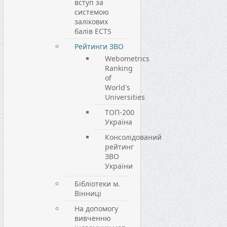
вступ за
системою
залікових
балів ECTS
Рейтинги ЗВО
Webometrics
Ranking
of
World's
Universities
ТОП-200
Україна
Консолідований
рейтинг
ЗВО
України
Бібліотеки м.
Вінниці
На допомогу
вивченню