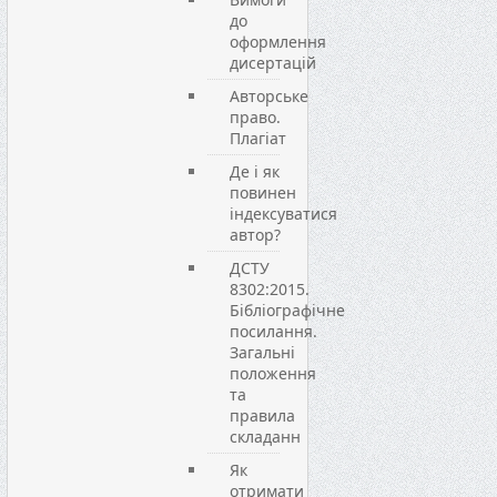
до
оформлення
дисертацій
Авторське
право.
Плагіат
Де і як
повинен
індексуватися
автор?
ДСТУ
8302:2015.
Бібліографічне
посилання.
Загальні
положення
та
правила
складанн
Як
отримати