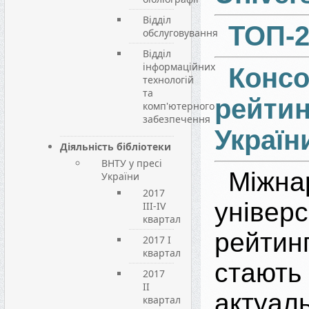
Відділ
ТОП-2
обслуговування
Відділ
інформаційних
Консо
технологій
та
рейти
комп'ютерного
забезпечення
Україн
Діяльність бібліотеки
ВНТУ у пресі
Міжна
України
2017
універс
III-IV
квартал
рейтин
2017 I
квартал
стаю
2017
II
актуа
квартал