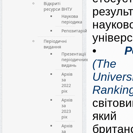
Відкриті
результ
ресурси ВНТУ
Наукова
науково
періодика
Репозитарій
універс
Періодичні
видання
•
Р
Презентації
періодичних
(The
видань
Univers
Архів
за
2022
Rankin
рік
світов
Архів
за
2023
який
рік
британ
Архів
за