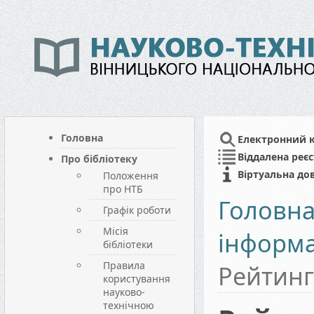
Головна
Електронний 
Віддалена реєс
Про бібліотеку
Віртуальна до
Положення
про НТБ
Головн
Графік роботи
Місія
інформа
бібліотеки
Правила
Рейтин
користування
науково-
технічною