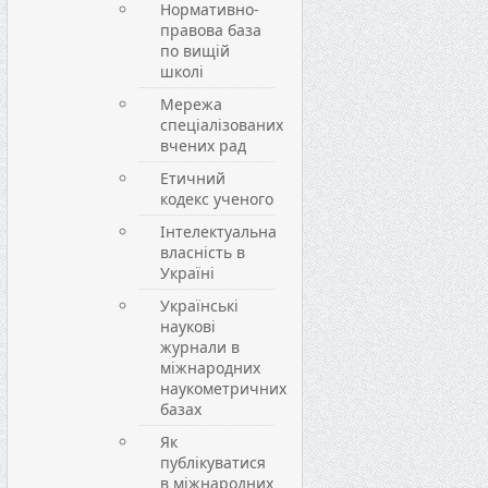
Нормативно-
правова база
по вищій
школі
Мережа
спеціалізованих
вчених рад
Етичний
кодекс ученого
Інтелектуальна
власність в
Україні
Українські
наукові
журнали в
міжнародних
наукометричних
базах
Як
публікуватися
в міжнародних