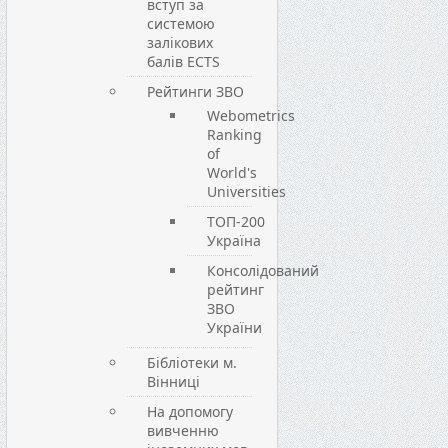
вступ за
системою
залікових
балів ECTS
Рейтинги ЗВО
Webometrics
Ranking
of
World's
Universities
ТОП-200
Україна
Консолідований
рейтинг
ЗВО
України
Бібліотеки м.
Вінниці
На допомогу
вивченню