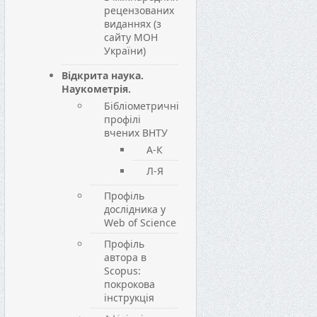
рецензованих
виданнях (з
сайту МОН
України)
Відкрита наука.
Наукометрія.
Бібліометричні
профілі
вчених ВНТУ
А-К
Л-Я
Профіль
дослідника у
Web of Science
Профіль
автора в
Scopus:
покрокова
інструкція