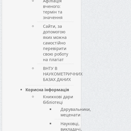
Афіліація
вченого:
термін та
значення
Сайти, за
допомогою
яких можна
самостійно
перевірити
свою роботу
на плагіат
ВНТУ В
НАУКОМЕТРИЧНИХ
БАЗАХ ДАНИХ
Корисна інформація
Книжкові дари
бібліотеці
Дарувальники,
меценати
Науковці,
викладачі,