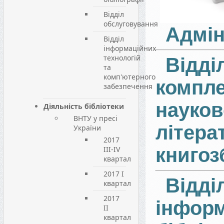
Відділ
обслуговування
Адмін
Відділ
інформаційних
технологій
Відді
та
комп'ютерного
компле
забезпечення
науков
Діяльність бібліотеки
ВНТУ у пресі
літера
України
2017
книгоз
III-IV
квартал
2017 I
Відді
квартал
2017
інформ
II
квартал