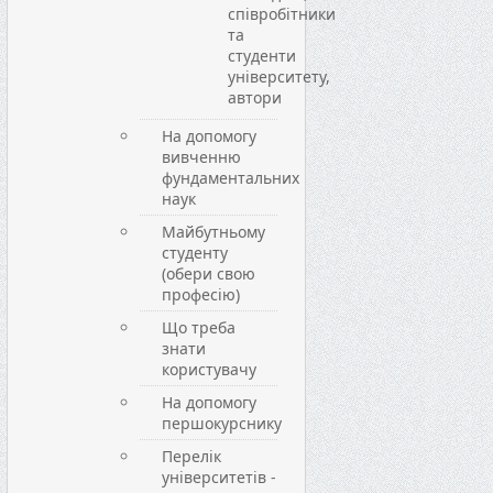
співробітники
та
студенти
університету,
автори
На допомогу
вивченню
фундаментальних
наук
Майбутньому
студенту
(обери свою
професію)
Що треба
знати
користувачу
На допомогу
першокурснику
Перелік
університетів -