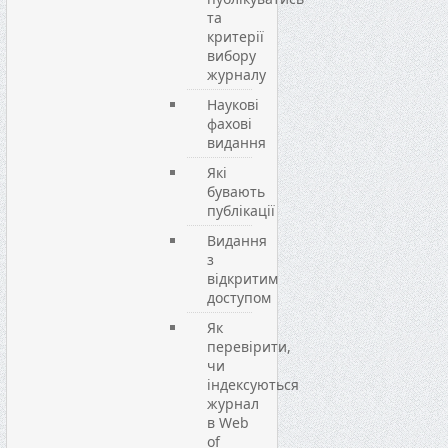
та
критерії
вибору
журналу
Наукові
фахові
видання
Які
бувають
публікації
Видання
з
відкритим
доступом
Як
перевірити,
чи
індексуються
журнал
в Web
of