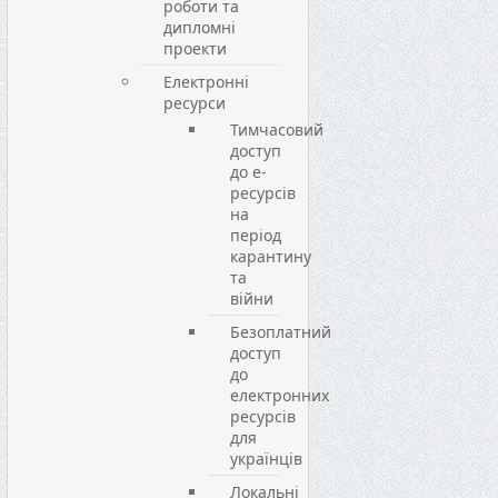
роботи та
дипломні
проекти
Електронні
ресурси
Тимчасовий
доступ
до е-
ресурсів
на
період
карантину
та
війни
Безоплатний
доступ
до
електронних
ресурсів
для
українців
Локальні