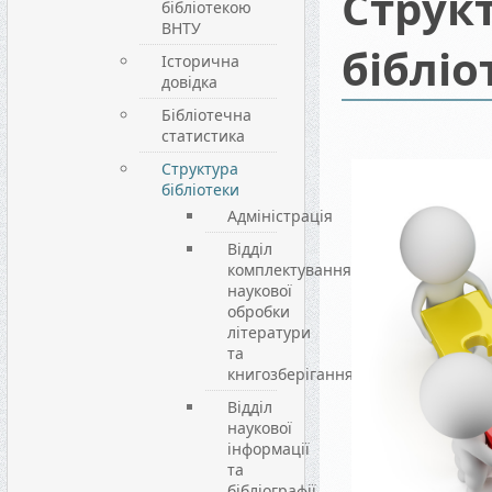
Струк
бібліотекою
ВНТУ
бібліо
Історична
довідка
Бібліотечна
статистика
Структура
бібліотеки
Адміністрація
Відділ
комплектування,
наукової
обробки
літератури
та
книгозберігання
Відділ
наукової
інформації
та
бібліографії