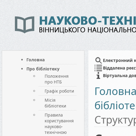
Головна
Електронний 
Віддалена реєс
Про бібліотеку
Віртуальна до
Положення
про НТБ
Головн
Графік роботи
Місія
бібліоте
бібліотеки
Правила
Структу
користування
науково-
технічною