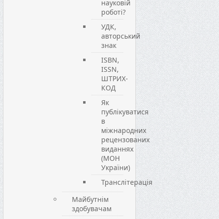
науковій
роботі?
УДК,
авторський
знак
ISBN,
ISSN,
ШТРИХ-
КОД
Як
публікуватися
в
міжнародних
рецензованих
виданнях
(МОН
України)
Транслітерація
Майбутнім
здобувачам