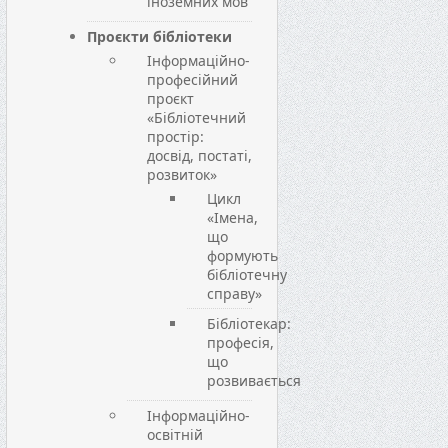
іноземних мов
Проєкти бібліотеки
Інформаційно-
професійний
проєкт
«Бібліотечний
простір:
досвід, постаті,
розвиток»
Цикл
«Імена,
що
формують
бібліотечну
справу»
Бібліотекар:
професія,
що
розвивається
Інформаційно-
освітній