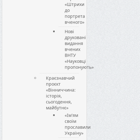
«Штрихи
до
портрета
вченого»
Нові
друковані
видання
вчених
ВНТУ
«Науковці
пропонують»
Краєзнавчий
проєкт
«Вінниччина:
історія,
сьогодення,
майбутнє»
«Ім'ям
своїм
прославили
Україну»