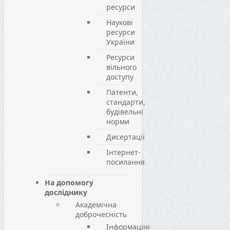
ресурси
Наукові
ресурси
України
Ресурси
вільного
доступу
Патенти,
стандарти,
будівельні
норми
Дисертації
Інтернет-
посилання
На допомогу
досліднику
Академічна
доброчесність
Інформаціні