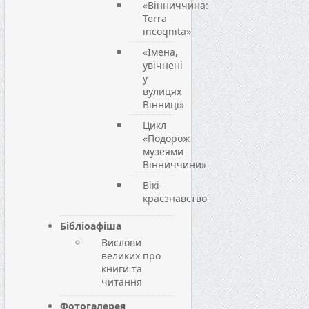
«Вінниччина:
Terra
incoqnita»
«Імена,
увічнені
у
вулицях
Вінниці»
Цикл
«Подорож
музеями
Вінниччини»
Вікі-
краєзнавство
Бібліоафіша
Вислови
великих про
книги та
читання
Фотогалерея