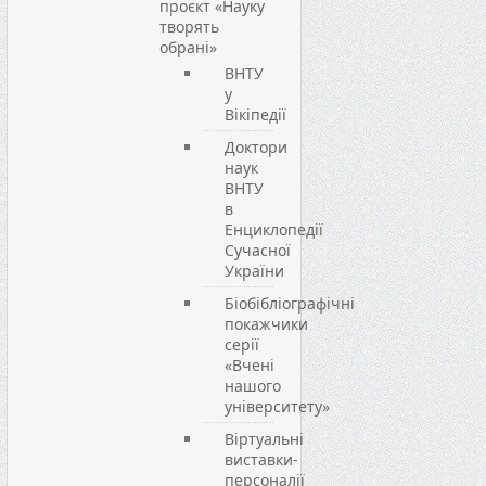
проєкт «Науку
творять
обрані»
ВНТУ
у
Вікіпедії
Доктори
наук
ВНТУ
в
Енциклопедії
Сучасної
України
Біобібліографічні
покажчики
серії
«Вчені
нашого
університету»
Віртуальні
виставки-
персоналії