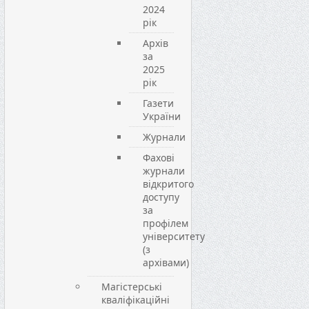
2024
рік
Архів
за
2025
рік
Газети
України
Журнали
Фахові
журнали
відкритого
доступу
за
профілем
університету
(з
архівами)
Магістерські
кваліфікаційні