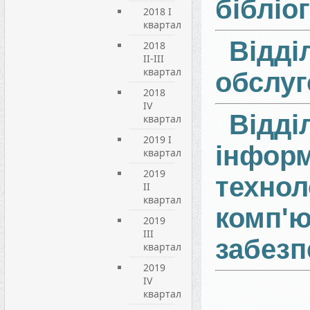
бібліо
2018 I
квартал
Відді
2018
II-III
квартал
обслу
2018
IV
Відді
квартал
2019 I
інфор
квартал
2019
технол
ІI
квартал
комп'ю
2019
ІIІ
забезп
квартал
2019
IV
квартал