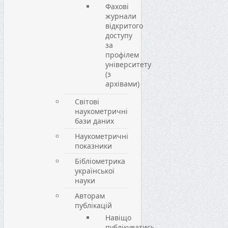
Фахові
журнали
відкритого
доступу
за
профілем
університету
(з
архівами)
Світові
наукометричні
бази даних
Наукометричні
показники
Бібліометрика
української
науки
Авторам
публікацій
Навіщо
публікуватись