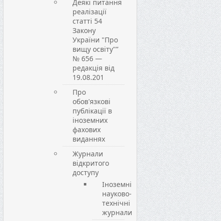
Деякі питання
реалізації
статті 54
Закону
України "Про
вищу освіту"”
№ 656 —
редакція від
19.08.201
Про
обов'язкові
публікації в
іноземних
фахових
виданнях
Журнали
відкритого
доступу
Іноземні
науково-
технічні
журнали