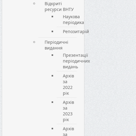
Відкриті
ресурси ВНТУ
Наукова
періодика
Репозитарій
Періодичні
видання
Презентації
періодичних
видань
Архів
за
2022
рік
Архів
за
2023
рік
Архів
за