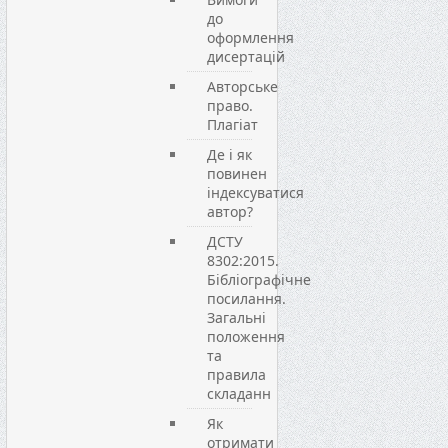
до
оформлення
дисертацій
Авторське
право.
Плагіат
Де і як
повинен
індексуватися
автор?
ДСТУ
8302:2015.
Бібліографічне
посилання.
Загальні
положення
та
правила
складанн
Як
отримати