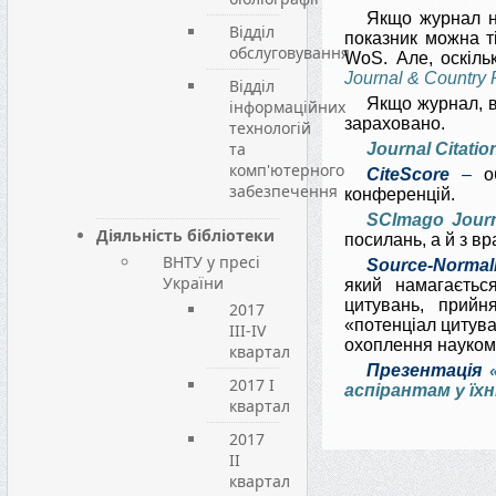
Якщо журнал н
Відділ
показник можна ті
обслуговування
WoS. Але, оскіль
Journal & Country
Відділ
Якщо журнал, в
інформаційних
зараховано.
технологій
та
Journal Citatio
комп'ютерного
CiteScore
–
об
забезпечення
конференцій.
SCImago Journ
Діяльність бібліотеки
посилань, а й з в
ВНТУ у пресі
Source-Normali
України
який намагається
цитувань, прийн
2017
«потенціал цитуван
III-IV
охоплення науком
квартал
Презентація
2017 I
аспірантам у їхн
квартал
2017
II
квартал