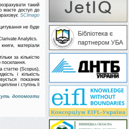
розрахувати такий
що маєте доступ до
зраховує
SCImago
цитування не буде
arivate Analytics.
книги, матеріали
льки за кількістю
о посилання.
 статтю (Scopus),
кість і кількість
вується показник
ипліни і ступінь її
ожуть допомогти