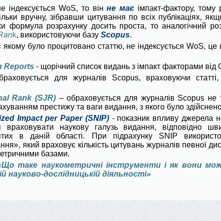
е індексується WoS, то він
не має
імпакт-фактору, тому 
льки вручну, зібравши цитування по всіх публікаціях, як
ки формула розрахунку досить проста, то аналогічний ро
 Ran
k
, використовуючи базу
Scopus
.
 якому було процитовано статтю, не індексується WoS, це 
n Reports
- щорічний список видань з імпакт факторами від Cl
раховується для журналів Scopus, враховуючи статті, 
al Rank (SJR)
–
обраховується для журналів Scopus не ті
рахуванням престижу та ваги видання, з якого було здійснен
zed Impact per Paper (SNIP)
-
показник впливу джерела на
 враховувати наукову галузь видання, відповідно швид
ятих в даній області. При підрахунку SNIP використо
ня», який враховує кількість цитувань журналів певної дисц
етричними базами.
«Що таке наукометричні інструменти і як вони м
ій науково-дослідницькій діяльності»