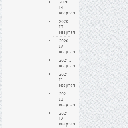
2020
I-II
квартал
2020
III
квартал
2020
IV
квартал
2021 I
квартал
2021
ІІ
квартал
2021
ІІІ
квартал
2021
IV
квартал