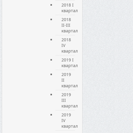
2018 I
квартал
2018
II-III
квартал
2018
IV
квартал
2019 I
квартал
2019
ІI
квартал
2019
ІIІ
квартал
2019
IV
квартал