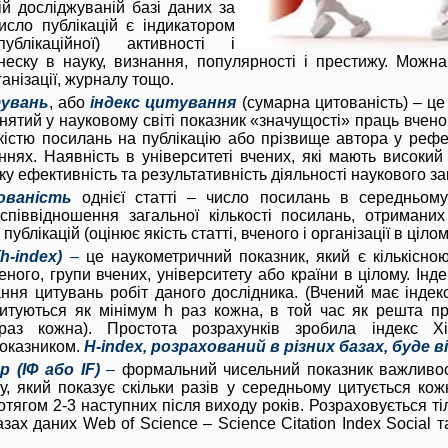
ій досліджуваній базі даних за
исло публікацій є індикатором
публікаційної) активності і
внеску в науку, визнання, популярності і престижу. Можн
ганізації, журналу тощо.
тувань
, або
індекс цитування
(сумарна цитованість) – це
нятий у науковому світі показник «значущості» праць вчено
ькістю посилань на публікацію або прізвище автора у реф
нях. Наявність в університеті вчених, які мають високий
ку ефективність та результативність діяльності наукового за
ованість
однієї статті – число посилань в середньому
співвідношення загальної кількості посилань, отриманих 
 публікацій (оцінює якість статті, вченого і організації в цілом
h-index)
–
це наукометричний показник, який є кількісно
еного, групи вчених, університету або країни в цілому. Інд
ння цитувань робіт даного дослідника. (Вчений має індек
итуються як мінімум h раз кожна, в той час як решта п
раз кожна). Простота розрахунків зробила індекс Х
оказником.
H
-index
, розрахований в різних базах, буде в
 (ІФ або IF)
–
формальний чисельний показник важливост
у, який показує скільки разів у середньому цитується кож
отягом 2-3 наступних після виходу років. Розраховується ті
зах даних Web of Science – Science Citation Index Social та