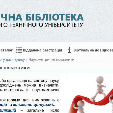
каталог
Віддалена реєстрація
Віртуальна довідков
огу досліднику
»
Наукометричні показники
і показники
бо організації на світову науку,
 досліджень можна визначити,
атистичні дані – наукометричні
дикаторами для вимірювань є
ацій
та
кількість цитувань
.
блікацій
–
загальне число