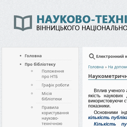
Головна
Електронний 
Про бібліотеку
Головна
»
На допом
Положення
Наукометричн
про НТБ
Графік роботи
Вплив ученого а
Місія
якість наукових
бібліотеки
використовуючи ст
показники.
Правила
користування
Основними ін
кількість публік
науково-
технічною
Кількість пу