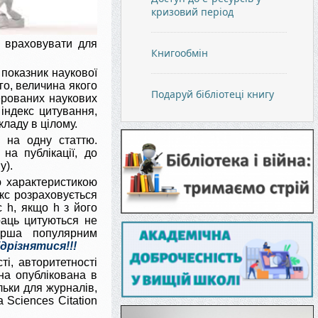
кризовий період
а враховувати для
Книгообмін
 показник наукової
го, величина якого
Подаруй бібліотеці книгу
ерованих наукових
 індекс цитування,
кладу в цілому.
 на одну статтю.
на публікації, до
у).
ю характеристикою
екс розраховується
с h, якщо h з його
раць цитуються не
ірша популярним
ідрізнятися!!!
і, авторитетності
на опублікована в
льки для журналів,
 Sciences Citation