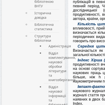
бібліотекою
публікацій в певн
ВНТУ
певний період. Ч
дослідницької (
Історична
продуктивності, 
довідка
автора, країни, ор
Кількість ци
Бібліотечна
впливовості, прий
статистика
визначається кіл
Структура
періодичних видан
бібліотеки
говорить про висо
Адміністрація
Середня цит
Визначається як 
Відділ
загальної кількості
комплектування,
Індекс Xірша (
наукової
продуктивності вч
обробки
на основі сортува
літератури
наукових праць ц
та
більше, ніж h 
книгозберігання
наукометричним п
Відділ
Імпакт-фактор
наукового журнал
наукової
журналі стаття пр
інформації
наявних в двох ба
та
Index.
бібліографії