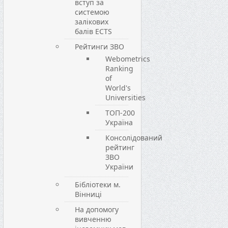
вступ за
системою
залікових
балів ECTS
Рейтинги ЗВО
Webometrics
Ranking
of
World's
Universities
ТОП-200
Україна
Консолідований
рейтинг
ЗВО
України
Бібліотеки м.
Вінниці
На допомогу
вивченню