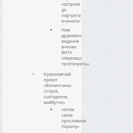
«Штрихи
до
портрета
вченого»
Нові
друковані
видання
вчених
ВНТУ
«Науковці
пропонують»
Краєзнавчий
проєкт
«Вінниччина:
історія,
сьогодення,
майбутнє»
«Ім'ям
своїм
прославили
Україну»