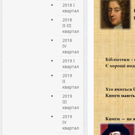
2018 I
квартал
2018
II-III
квартал
2018
IV
квартал
2019 I
квартал
2019
ІI
квартал
2019
ІIІ
квартал
2019
IV
квартал