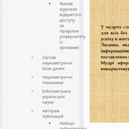
Фахові
журнали
відкритого
доступу
за
профілем
університету
(з
архівами)
Світові
наукометричні
бази даних
Наукометричні
показники
Бібліометрика
української
науки
Авторам
публікацій
Навіщо
публікуватись