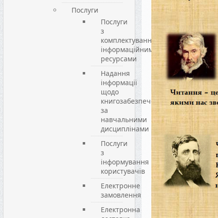
Послуги
Послуги
з
комплектування
інформаційними
ресурсами
Надання
інформації
щодо
книгозабезпечення
за
навчальними
дисциплінами
Послуги
з
інформування
користувачів
Електронне
замовлення
Електронна