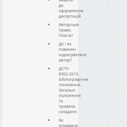
до
оформлення
дисертацій
Авторське
право.
Плагіат
Де і як
повинен
індексуватися
автор?
ДСТУ
8302:2015.
Бібліографічне
посилання.
Загальні
положення
та
правила
складанн
Як
отримати