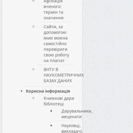
Афіліація
вченого:
термін та
значення
Сайти, за
допомогою
яких можна
самостійно
перевірити
свою роботу
на плагіат
ВНТУ В
НАУКОМЕТРИЧНИХ
БАЗАХ ДАНИХ
Корисна інформація
Книжкові дари
бібліотеці
Дарувальники,
меценати
Науковці,
викладачі,