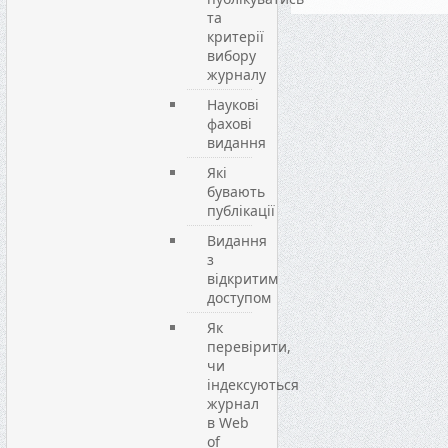
та
критерії
вибору
журналу
Наукові
фахові
видання
Які
бувають
публікації
Видання
з
відкритим
доступом
Як
перевірити,
чи
індексуються
журнал
в Web
of