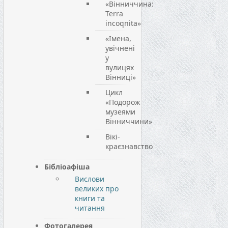
«Вінниччина:
Terra
incoqnita»
«Імена,
увічнені
у
вулицях
Вінниці»
Цикл
«Подорож
музеями
Вінниччини»
Вікі-
краєзнавство
Бібліоафіша
Вислови
великих про
книги та
читання
Фотогалерея