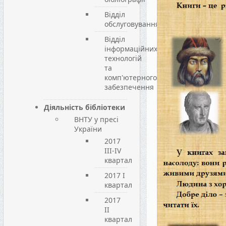
Відділ
обслуговування
Відділ
інформаційних
технологій
та
комп'ютерного
забезпечення
Діяльність бібліотеки
ВНТУ у пресі
України
2017
III-IV
квартал
2017 I
квартал
2017
II
квартал