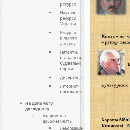
ресурси
Наукові
ресурси
України
Ресурси
вільного
доступу
Патенти,
стандарти,
будівельні
норми
Дисертації
Інтернет-
посилання
На допомогу
досліднику
Академічна
доброчесність
Інформаціні