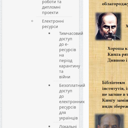
роботи та
дипломні
проекти
Електронні
ресурси
Тимчасовий
доступ
до е-
ресурсів
на
період
карантину
та
війни
Безоплатний
доступ
до
електронних
ресурсів
для
українців
Локальні