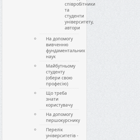
співробітники
та
студенти
університету,
автори
На допомогу
вивченню
фундаментальних
наук
Майбутньому
студенту
(обери свою
професію)
Що треба
знати
користувачу
На допомогу
першокурснику
Перелік
університетів -