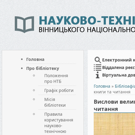
Головна
Електронний 
Віддалена реєс
Про бібліотеку
Віртуальна до
Положення
про НТБ
Головна
»
Бібліоаф
Графік роботи
книги та читання
Місія
Вислови велик
бібліотеки
читання
Правила
користування
науково-
технічною