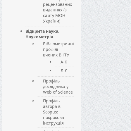
рецензованих
виданнях (з
сайту МОН
України)
Відкрита наука.
Наукометрія.
Бібліометричні
профілі
вчених ВНТУ
А-К
Л-Я
Профіль
дослідника у
Web of Science
Профіль
автора в
Scopus:
покрокова
інструкція