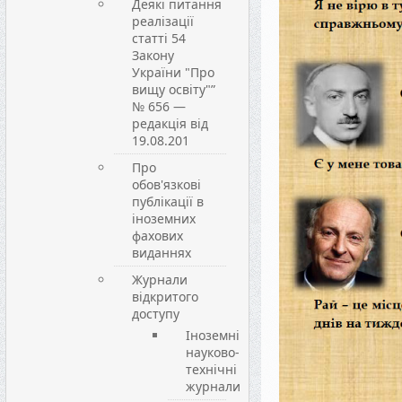
Деякі питання
реалізації
статті 54
Закону
України "Про
вищу освіту"”
№ 656 —
редакція від
19.08.201
Про
обов'язкові
публікації в
іноземних
фахових
виданнях
Журнали
відкритого
доступу
Іноземні
науково-
технічні
журнали