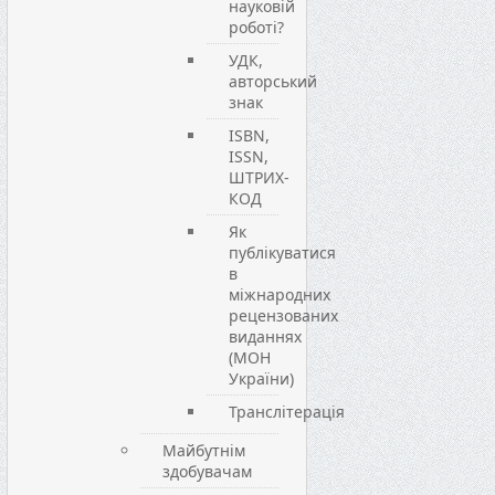
науковій
роботі?
УДК,
авторський
знак
ISBN,
ISSN,
ШТРИХ-
КОД
Як
публікуватися
в
міжнародних
рецензованих
виданнях
(МОН
України)
Транслітерація
Майбутнім
здобувачам