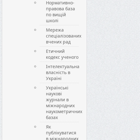
Нормативно-
правова база
по вищій
школі
Мережа
спеціалізованих
вчених рад
Етичний
кодекс ученого
Інтелектуальна
власність в
Україні
Українські
наукові
журнали в
міжнародних
наукометричних
базах
Як
публікуватися
в міжнародних