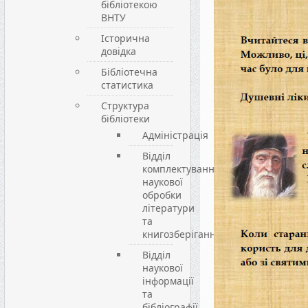
бібліотекою
ВНТУ
Історична
довідка
Бібліотечна
статистика
Структура
бібліотеки
Адміністрація
Відділ
комплектування,
наукової
обробки
літератури
та
книгозберігання
Відділ
наукової
інформації
та
бібліографії