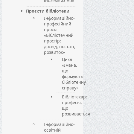
іноземних мов
Проєкти бібліотеки
Інформаційно-
професійний
проєкт
«Бібліотечний
простір:
досвід, постаті,
розвиток»
Цикл
«Імена,
що
формують
бібліотечну
справу»
Бібліотекар:
професія,
що
розвивається
Інформаційно-
освітній