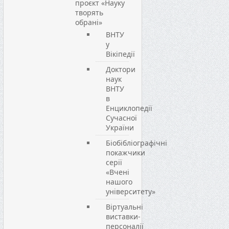
проєкт «Науку
творять
обрані»
ВНТУ
у
Вікіпедії
Доктори
наук
ВНТУ
в
Енциклопедії
Сучасної
України
Біобібліографічні
покажчики
серії
«Вчені
нашого
університету»
Віртуальні
виставки-
персоналії