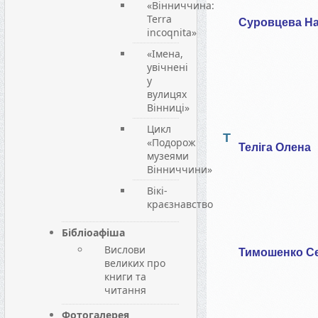
«Вінниччина:
Terra
Суровцева На
incoqnita»
«Імена,
увічнені
у
вулицях
Вінниці»
Цикл
Т
«Подорож
Теліга Олена
музеями
Вінниччини»
Вікі-
краєзнавство
Бібліоафіша
Вислови
Тимошенко Се
великих про
книги та
читання
Фотогалерея