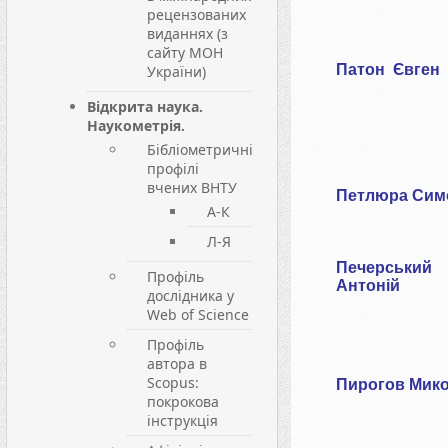
рецензованих
виданнях (з
сайту МОН
Патон
Євген
України)
Відкрита наука.
Наукометрія.
Бібліометричні
профілі
вчених ВНТУ
Петлюра Си
А-К
Л-Я
Печерський
Профіль
Антоній
дослідника у
Web of Science
Профіль
автора в
Scopus:
Пирогов Мик
покрокова
інструкція