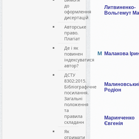
до
Литвиненко-
оформлення
Вольгемут Ма
дисертацій
Авторське
право.
Плагіат
Де і як
М
повинен
Малакова Іри
індексуватися
автор?
ДСТУ
8302:2015.
Малиновськи
Бібліографічне
Родіон
посилання.
Загальні
положення
та
правила
Маринченко
складанн
Євгенія
Як
отримати