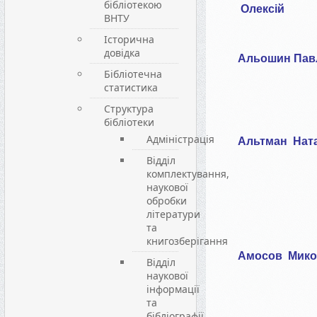
бібліотекою
Олексій
ВНТУ
Історична
довідка
Альошин Пав
Бібліотечна
статистика
Структура
бібліотеки
Адміністрація
Альтман
Нат
Відділ
комплектування,
наукової
обробки
літератури
та
книгозберігання
Амосов
Мико
Відділ
наукової
інформації
та
бібліографії