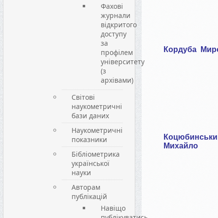
Фахові
журнали
відкритого
доступу
за
Кордуба Мир
профілем
університету
(з
архівами)
Світові
наукометричні
бази даних
Наукометричні
Коцюбинськи
показники
Михайло
Бібліометрика
української
науки
Авторам
публікацій
Навіщо
публікуватись