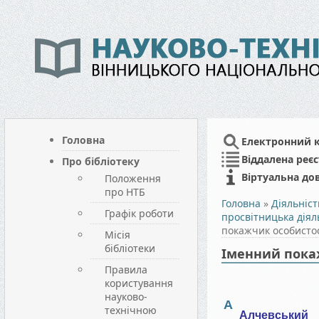
Головна
Електронний 
Віддалена реєс
Про бібліотеку
Віртуальна до
Положення
про НТБ
Головна
»
Діяльніст
Графік роботи
просвітницька діяль
покажчик особисто
Місія
бібліотеки
Іменний пока
Правила
користування
науково-
А
технічною
Алчевський