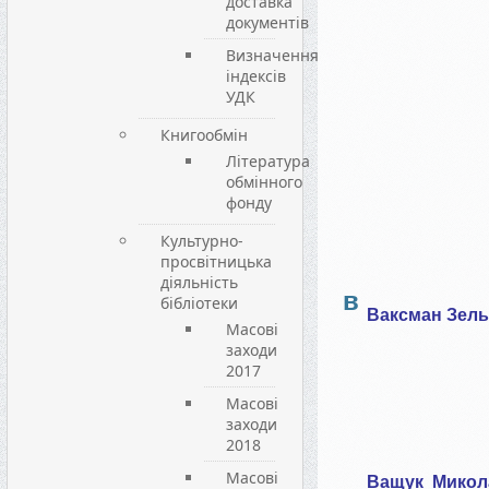
доставка
документів
Визначення
індексів
УДК
Книгообмін
Література
обмінного
фонду
Культурно-
просвітницька
діяльність
в
бібліотеки
Ваксман Зел
Масові
заходи
2017
Масові
заходи
2018
Масові
Ващук
Микол