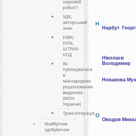
науковій
роботі?
УДК,
авторський
Н
знак
Нарбут
Георг
ISBN,
ISSN,
ШТРИХ-
КОД
Ніколаєв
Як
Володимир
публікуватися
в
Новакова
Му
міжнародних
рецензованих
виданнях
(МОН
України)
Транслітерація
О
Оводов Мико
Майбутнім
здобувачам