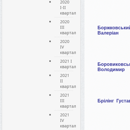
2020
I-II
квартал
2020
III
Боржковськи
квартал
Валеріан
2020
IV
квартал
2021 I
Боровиковсь
квартал
Володимир
2021
ІІ
квартал
2021
ІІІ
Брілінг
Густа
квартал
2021
IV
квартал