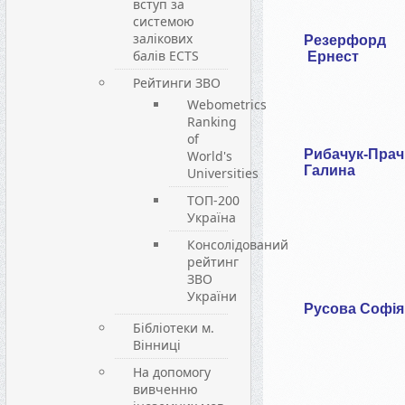
вступ за
системою
залікових
Резерфорд
балів ECTS
Ернест
Рейтинги ЗВО
Webometrics
Ranking
of
Рибачук-Прач
World's
Галина
Universities
ТОП-200
Україна
Консолідований
рейтинг
ЗВО
України
Русова Софі
Бібліотеки м.
Вінниці
На допомогу
вивченню