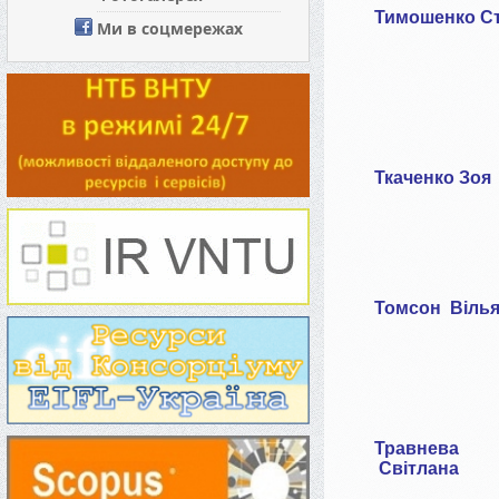
Тимошенко
С
Ми в соцмережах
Ткаченко Зоя
Томсон Віль
Травнева
Світлана