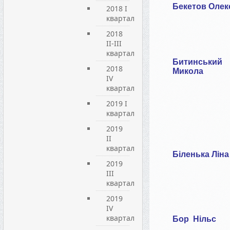
Бекетов Олек
2018 I
квартал
2018
II-III
квартал
Битинський
2018
Микола
IV
квартал
2019 I
квартал
2019
ІI
квартал
Біленька Ліна
2019
ІIІ
квартал
2019
IV
квартал
Бор Нільс