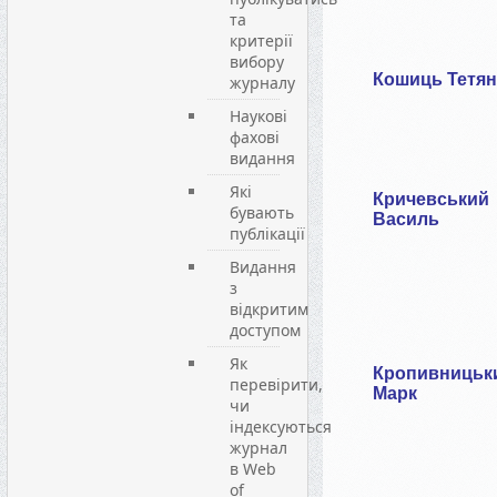
та
критерії
вибору
Кошиць Тетян
журналу
Наукові
фахові
видання
Які
Кричевський
бувають
Василь
публікації
Видання
з
відкритим
доступом
Як
Кропивницьк
перевірити,
Марк
чи
індексуються
журнал
в Web
of