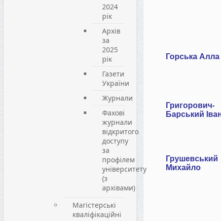
2024
рік
Архів
за
2025
Горська Алла
рік
Газети
України
Журнали
Григорович-
Фахові
Барський Іва
журнали
відкритого
доступу
за
Грушевський
профілем
Михайло
університету
(з
архівами)
Магістерські
кваліфікаційні