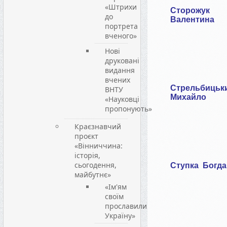
«Штрихи
Сторожук
до
Валентина
портрета
вченого»
Нові
друковані
видання
вчених
Стрельбицьк
ВНТУ
Михайло
«Науковці
пропонують»
Краєзнавчий
проєкт
«Вінниччина:
історія,
сьогодення,
Ступка
Богда
майбутнє»
«Ім'ям
своїм
прославили
Україну»