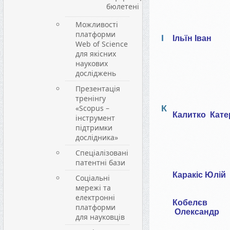
бюлетені
Можливості
платформи
І
Ільїн Іван
Web of Science
для якісних
наукових
досліджень
Презентація
тренінгу
«Scopus –
К
Калитко Кате
інструмент
підтримки
дослідника»
Спеціалізовані
патентні бази
Каракіс Юлій
Соціальні
мережі та
електронні
Кобелєв
платформи
Олександр
для науковців